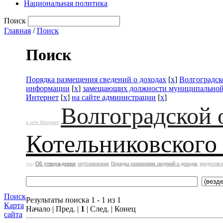
Национальная политика
Поиск
Главная
/
Поиск
Поиск
Порядка размещения сведений о доходах
[
x
]
Волгоградск
информации
[
x
]
замещающих должности муниципальной
Интернет
[
x
]
на сайте администрации
[
x
]
Волгоградской 
в сети Интернет
Котельниковского
Об утверждении
лиц
опубликования
Порядка размещения сведений о доходах
предоставл
Поиск
Результаты поиска 1 - 1 из 1
Карта
Начало | Пред. |
1
| След. | Конец
сайта