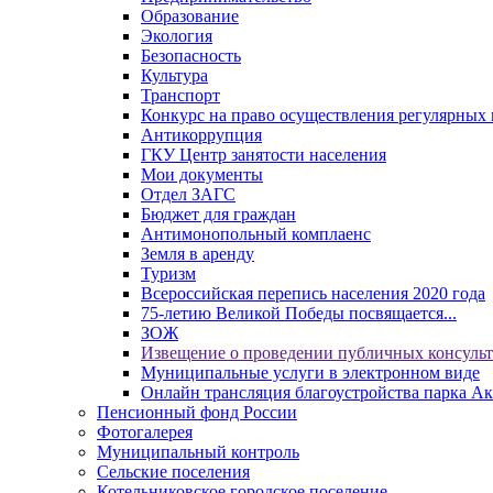
Образование
Экология
Безопасность
Культура
Транспорт
Конкурс на право осуществления регулярных 
Антикоррупция
ГКУ Центр занятости населения
Мои документы
Отдел ЗАГС
Бюджет для граждан
Антимонопольный комплаенс
Земля в аренду
Туризм
Всероссийская перепись населения 2020 года
75-летию Великой Победы посвящается...
ЗОЖ
Извещение о проведении публичных консуль
Муниципальные услуги в электронном виде
Онлайн трансляция благоустройства парка Ак
Пенсионный фонд России
Фотогалерея
Муниципальный контроль
Сельские поселения
Котельниковское городское поселение