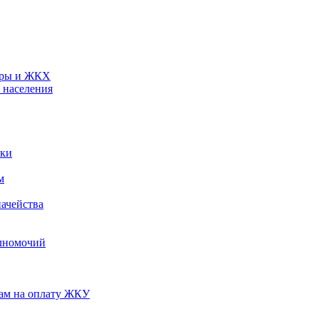
туры и ЖКХ
 населения
ики
м
ачейства
лномочий
нам на оплату ЖКУ