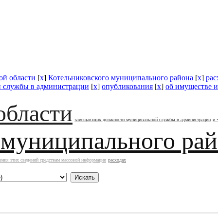
ой области
[
x
]
Котельниковского муниципального района
[
x
]
рас
 службы в администрации
[
x
]
опубликования
[
x
]
об имуществе и
области
замещающих должности муниципальной службы в администрации
и 
 муниципального ра
ения этих сведений средствам массовой информации
расходах