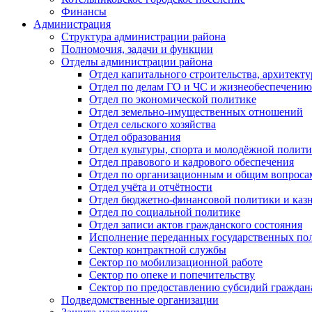
Финансы
Администрация
Структура администрации района
Полномочия, задачи и функции
Отделы администрации района
Отдел капитального строительства, архитек
Отдел по делам ГО и ЧС и жизнеобеспечению
Отдел по экономической политике
Отдел земельно-имущественных отношений
Отдел сельского хозяйства
Отдел образования
Отдел культуры, спорта и молодёжной полит
Отдел правового и кадрового обеспечения
Отдел по организационным и общим вопроса
Отдел учёта и отчётности
Отдел бюджетно-финансовой политики и казн
Отдел по социальной политике
Отдел записи актов гражданского состояния
Исполнение переданных государственных по
Сектор контрактной службы
Сектор по мобилизационной работе
Сектор по опеке и попечительству
Сектор по предоставлению субсидий гражда
Подведомственные организации