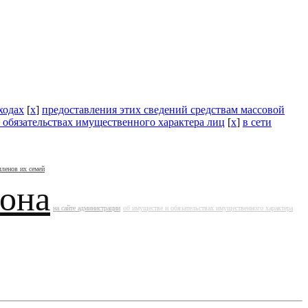
ходах
[
x
]
предоставления этих сведений средствам массовой
 обязательствах имущественного характера лиц
[
x
]
в сети
членов их семей
йона
на сайте администрации
об имуществе и обязательствах имущественного характера