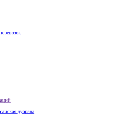
перевозок
таций
сайская дубрава