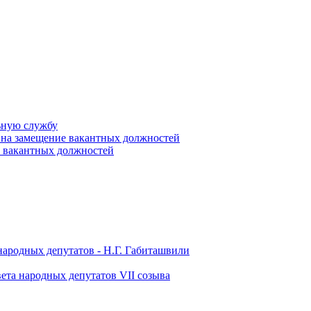
ьную службу
 на замещение вакантных должностей
е вакантных должностей
народных депутатов - Н.Г. Габиташвили
ета народных депутатов VII созыва