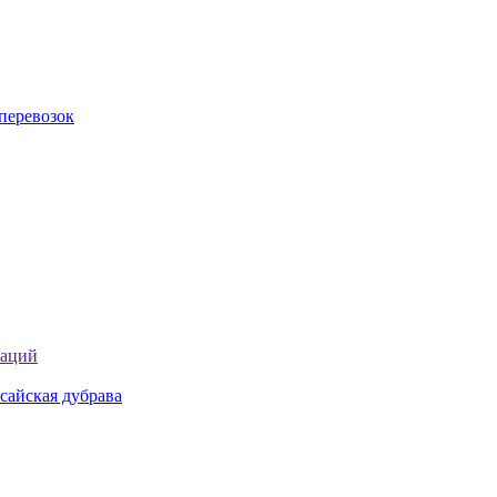
перевозок
таций
сайская дубрава