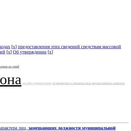
ходах
[
x
]
предоставления этих сведений средствам массовой
мей
[
x
]
Об утверждении
[
x
]
членов их семей
йона
на сайте администрации
об имуществе и обязательствах имущественного характера
характера лиц,
замещающих должности муниципальной