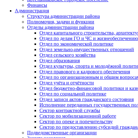
Финансы
Администрация
Структура администрации района
Полномочия, задачи и функции
Отделы администрации района
Отдел капитального строительства, архитек
Отдел по делам ГО и ЧС и жизнеобеспечению
Отдел по экономической политике
Отдел земельно-имущественных отношений
Отдел сельского хозяйства
Отдел образования
Отдел культуры, спорта и молодёжной полит
Отдел правового и кадрового обеспечения
Отдел по организационным и общим вопроса
Отдел учёта и отчётности
Отдел бюджетно-финансовой политики и казн
Отдел по социальной политике
Отдел записи актов гражданского состояния
Исполнение переданных государственных по
Сектор контрактной службы
Сектор по мобилизационной работе
Сектор по опеке и попечительству
Сектор по предоставлению субсидий гражда
Подведомственные организации