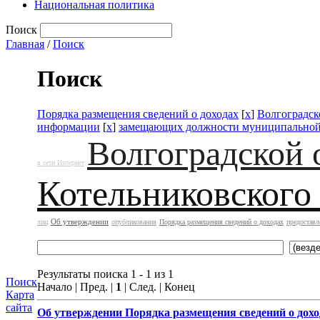
Национальная политика
Поиск
Главная
/
Поиск
Поиск
Порядка размещения сведений о доходах
[
x
]
Волгоградск
информации
[
x
]
замещающих должности муниципальной
Волгоградской 
в сети Интернет
Котельниковского
Об утверждении
лиц
опубликования
Порядка размещения сведений о доходах
предоставл
Результаты поиска 1 - 1 из 1
Поиск
Начало | Пред. |
1
| След. | Конец
Карта
сайта
Об утверждении
Порядка размещения сведений о дохо