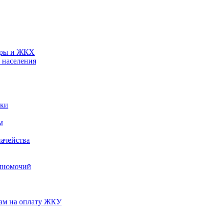
туры и ЖКХ
 населения
ики
м
ачейства
лномочий
нам на оплату ЖКУ