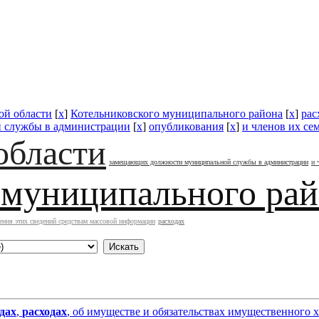
ой области
[
x
]
Котельниковского муниципального района
[
x
]
рас
 службы в администрации
[
x
]
опубликования
[
x
]
и членов их се
области
замещающих должности муниципальной службы в администрации
и 
 муниципального ра
ения этих сведений средствам массовой информации
расходах
дах
,
расходах
, об имуществе и обязательствах имущественного 