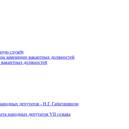
ьную службу
 на замещение вакантных должностей
е вакантных должностей
народных депутатов - Н.Г. Габиташвили
ета народных депутатов VII созыва