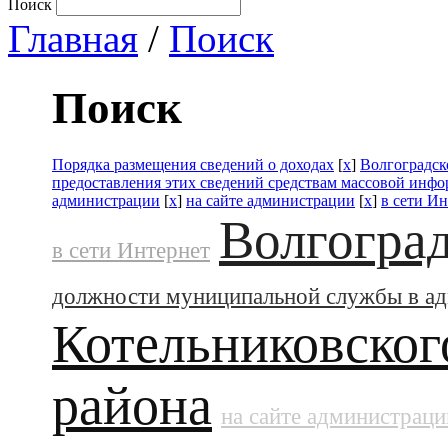
Поиск
Главная
/
Поиск
Поиск
Порядка размещения сведений о доходах
[
x
]
Волгоградск
предоставления этих сведений средствам массовой инф
администрации
[
x
]
на сайте администрации
[
x
]
в сети И
Волгоград
в сети Интернет
должности муниципальной службы в а
Котельниковског
района
на сайте администраци