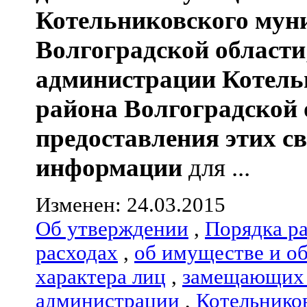
Котельниковского мун
Волгоградской области
администрации
Котель
района
Волгоградской 
предоставления этих с
информации
для ...
Изменен: 24.03.2015
Об утверждении
,
Порядка р
расходах
,
об имуществе и о
характера лиц
,
замещающих 
администрации
,
Котельнико