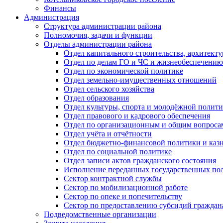
Финансы
Администрация
Структура администрации района
Полномочия, задачи и функции
Отделы администрации района
Отдел капитального строительства, архитек
Отдел по делам ГО и ЧС и жизнеобеспечению
Отдел по экономической политике
Отдел земельно-имущественных отношений
Отдел сельского хозяйства
Отдел образования
Отдел культуры, спорта и молодёжной полит
Отдел правового и кадрового обеспечения
Отдел по организационным и общим вопроса
Отдел учёта и отчётности
Отдел бюджетно-финансовой политики и казн
Отдел по социальной политике
Отдел записи актов гражданского состояния
Исполнение переданных государственных по
Сектор контрактной службы
Сектор по мобилизационной работе
Сектор по опеке и попечительству
Сектор по предоставлению субсидий гражда
Подведомственные организации