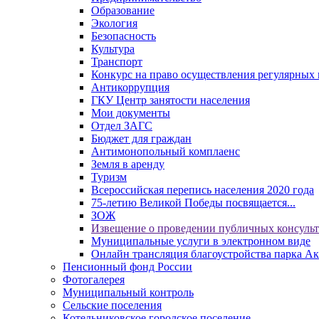
Образование
Экология
Безопасность
Культура
Транспорт
Конкурс на право осуществления регулярных 
Антикоррупция
ГКУ Центр занятости населения
Мои документы
Отдел ЗАГС
Бюджет для граждан
Антимонопольный комплаенс
Земля в аренду
Туризм
Всероссийская перепись населения 2020 года
75-летию Великой Победы посвящается...
ЗОЖ
Извещение о проведении публичных консуль
Муниципальные услуги в электронном виде
Онлайн трансляция благоустройства парка Ак
Пенсионный фонд России
Фотогалерея
Муниципальный контроль
Сельские поселения
Котельниковское городское поселение