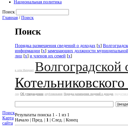
Национальная политика
Поиск
Главная
/
Поиск
Поиск
Порядка размещения сведений о доходах
[
x
]
Волгоградск
информации
[
x
]
замещающих должности муниципальной
лиц
[
x
]
и членов их семей
[
x
]
Волгоградской 
в сети Интернет
Котельниковского
Об утверждении
лиц
опубликования
Порядка размещения сведений о доходах
предоставл
Поиск
Результаты поиска 1 - 1 из 1
Карта
Начало | Пред. |
1
| След. | Конец
сайта