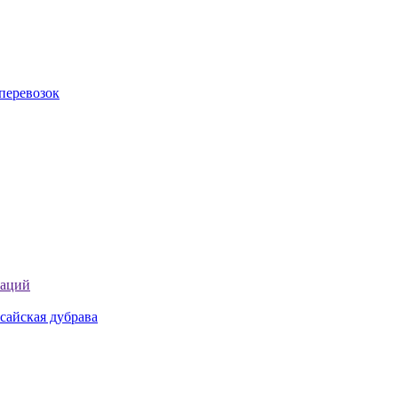
перевозок
таций
сайская дубрава