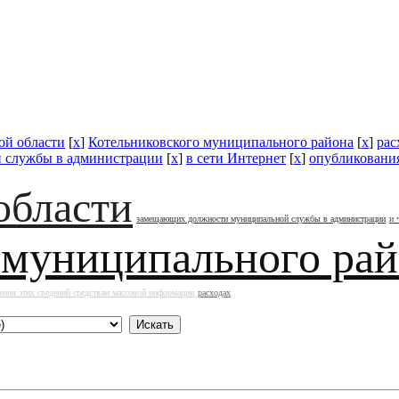
ой области
[
x
]
Котельниковского муниципального района
[
x
]
рас
 службы в администрации
[
x
]
в сети Интернет
[
x
]
опубликовани
области
замещающих должности муниципальной службы в администрации
и 
 муниципального ра
ения этих сведений средствам массовой информации
расходах