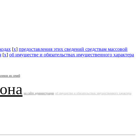
ходах
[
x
]
предоставления этих сведений средствам массовой
я
[
x
]
об имуществе и обязательствах имущественного характера
членов их семей
йона
на сайте администрации
об имуществе и обязательствах имущественного характера