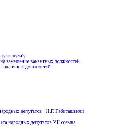
ьную службу
 на замещение вакантных должностей
е вакантных должностей
народных депутатов - Н.Г. Габиташвили
ета народных депутатов VII созыва