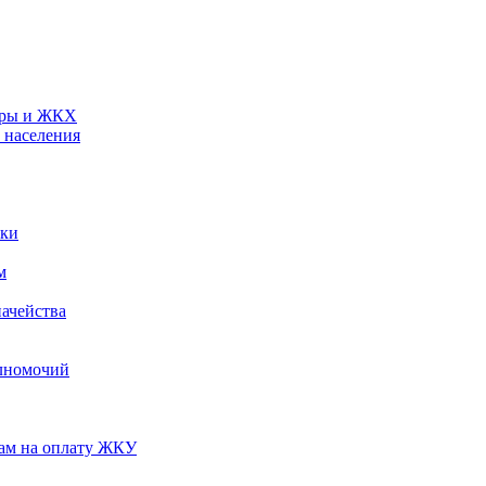
туры и ЖКХ
 населения
ики
м
ачейства
лномочий
нам на оплату ЖКУ