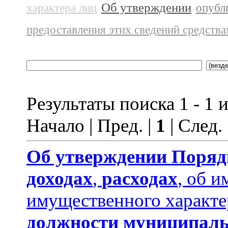
Об утверждении
характера лиц
опубл
предоставления этих сведений средств
Результаты поиска 1 - 1 и
Начало | Пред. |
1
| След.
Об утверждении
Поряд
доходах
,
расходах
, об и
имущественного характе
должности муниципаль