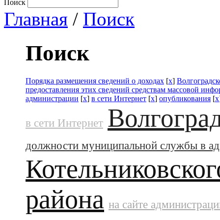
Поиск
Главная
/
Поиск
Поиск
Порядка размещения сведений о доходах
[
x
]
Волгоградск
предоставления этих сведений средствам массовой инф
администрации
[
x
]
в сети Интернет
[
x
]
опубликования
[
x
Волгоград
в сети Интернет
должности муниципальной службы в а
Котельниковског
района
на сайте администраци