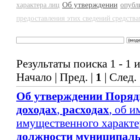
Об утверждении
характера лиц
опубл
предоставления этих сведений средств
Результаты поиска 1 - 1 и
Начало | Пред. |
1
| След.
Об утверждении
Поряд
доходах
,
расходах
, об и
имущественного характе
должности муниципаль