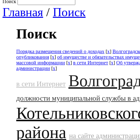
Поиск
Главная
/
Поиск
Поиск
Порядка размещения сведений о доходах
[
x
]
Волгоградск
опубликования
[
x
]
об имуществе и обязательствах имуще
массовой информации
[
x
]
в сети Интернет
[
x
]
Об утверж
администрации
[
x
]
Волгоград
в сети Интернет
должности муниципальной службы в а
Котельниковског
района
на сайте администраци