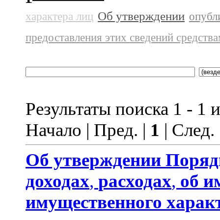
Об утверждении
характера лиц
опубл
предоставления этих сведений средств
Результаты поиска 1 - 1 и
Начало | Пред. |
1
| След.
Об утверждении
Поряд
доходах
,
расходах
,
об и
имущественного харак