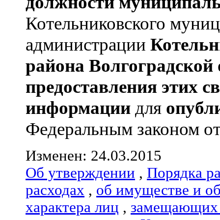
должности муниципаль
Котельниковского муницип
администрации
Котельн
района
Волгоградской 
предоставления этих с
информации
для
опубл
Федеральным законом от 
Изменен: 24.03.2015
Об утверждении
,
Порядка р
расходах
,
об имуществе и о
характера лиц
,
замещающих 