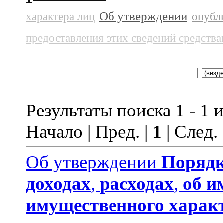
Об утверждении
характера лиц
опубл
предоставления этих сведений средств
Результаты поиска 1 - 1 и
Начало | Пред. |
1
| След.
Об утверждении
Порядк
доходах
,
расходах
,
об и
имущественного харак