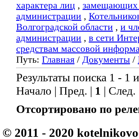
характера лиц
,
замещающих 
администрации
,
Котельнико
Волгоградской области
,
и чл
администрации
,
в сети Инте
средствам массовой информ
Путь:
Главная
/
Документы
/
Результаты поиска 1 - 1 и
Начало | Пред. |
1
| След.
Отсортировано по реле
© 2011 - 2020 kotelnikovo