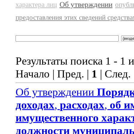
Об утверждении
характера лиц
опубл
предоставления этих сведений средств
Результаты поиска 1 - 1 и
Начало | Пред. |
1
| След.
Об утверждении
Порядк
доходах
,
расходах
,
об и
имущественного харак
должности муниципаль