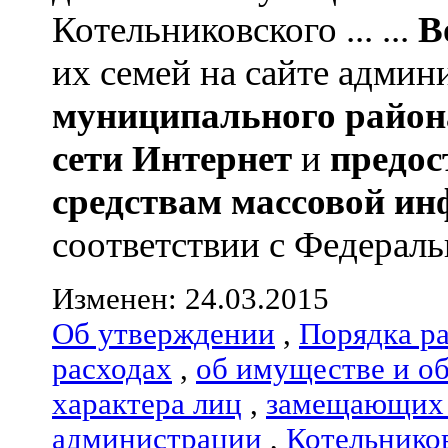
Котельниковского ... ...
В
их семей на сайте адми
муниципального район
сети Интернет
и
предос
средствам массовой и
соответствии с Федеральн
Изменен: 24.03.2015
Об утверждении
,
Порядка р
расходах
,
об имуществе и о
характера лиц
,
замещающих 
администрации
,
Котельнико