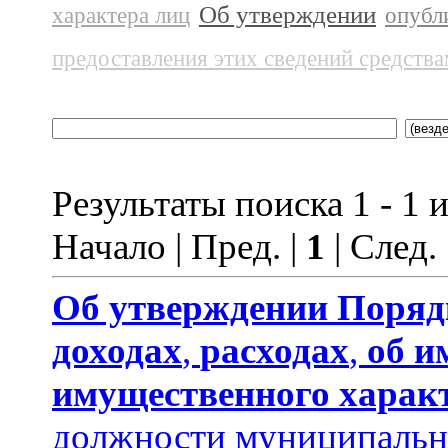
Об утверждении
характера лиц
опубл
предоставления этих сведений средств
Результаты поиска 1 - 1 и
Начало | Пред. |
1
| След.
Об утверждении
Поряд
доходах
,
расходах
,
об и
имущественного харак
должности муниципальн