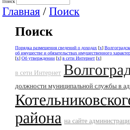
Поиск
Главная
/
Поиск
Поиск
Порядка размещения сведений о доходах
[
x
]
Волгоградск
об имуществе и обязательствах имущественного характе
[
x
]
Об утверждении
[
x
]
в сети Интернет
[
x
]
Волгоград
в сети Интернет
должности муниципальной службы в а
Котельниковског
района
на сайте администраци