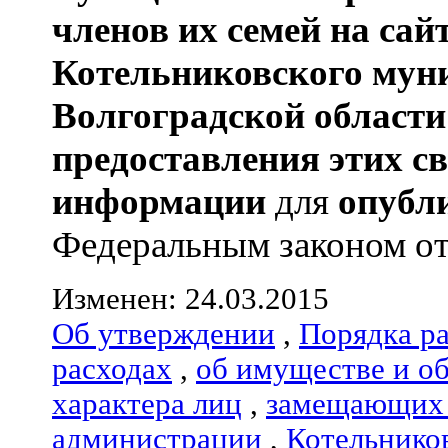
членов их семей
на сай
Котельниковского мун
Волгоградской области
предоставления этих с
информации
для
опубл
Федеральным законом от 0
Изменен: 24.03.2015
Об утверждении
,
Порядка р
расходах
,
об имуществе и о
характера лиц
,
замещающих 
администрации
,
Котельнико