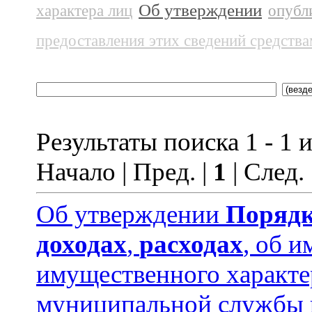
Об утверждении
характера лиц
опубл
предоставления этих сведений средств
Результаты поиска 1 - 1 и
Начало | Пред. |
1
| След.
Об утверждении
Порядк
доходах
,
расходах
, об и
имущественного характ
муниципальной службы 