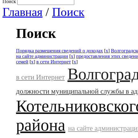
Поиск
Главная
/
Поиск
Поиск
Порядка размещения сведений о доходах
[
x
]
Волгоградск
на сайте администрации
[
x
]
предоставления этих сведен
семей
[
x
]
в сети Интернет
[
x
]
Волгоград
в сети Интернет
должности муниципальной службы в а
Котельниковског
района
на сайте администраци