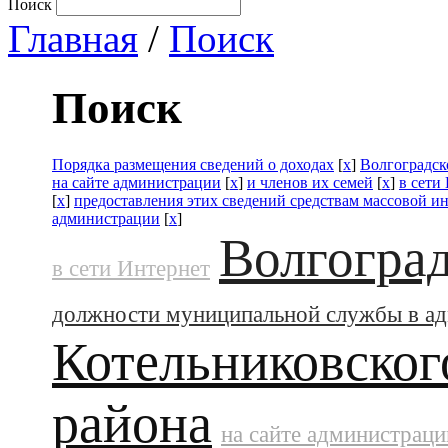
Поиск
Главная
/
Поиск
Поиск
Порядка размещения сведений о доходах
[
x
]
Волгоградск
на сайте администрации
[
x
]
и членов их семей
[
x
]
в сети
[
x
]
предоставления этих сведений средствам массовой 
администрации
[
x
]
Волгоград
в сети Интернет
должности муниципальной службы в а
Котельниковског
района
на сайте администраци