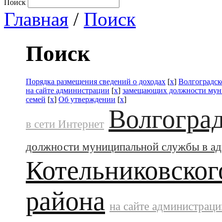
Поиск
Главная
/
Поиск
Поиск
Порядка размещения сведений о доходах
[
x
]
Волгоградск
на сайте администрации
[
x
]
замещающих должности мун
семей
[
x
]
Об утверждении
[
x
]
Волгоград
в сети Интернет
должности муниципальной службы в а
Котельниковског
района
на сайте администраци