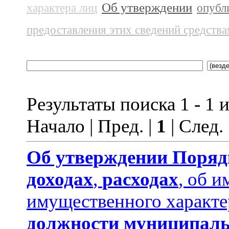
Об утверждении
характера лиц
опубл
предоставления этих сведений средств
Результаты поиска 1 - 1 и
Начало | Пред. |
1
| След.
Об утверждении
Поряд
доходах
,
расходах
, об и
имущественного характе
должности муниципаль