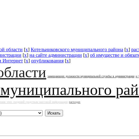
ой области
[
x
]
Котельниковского муниципального района
[
x
]
рас
нистрации
[
x
]
на сайте администрации
[
x
]
об имуществе и обязат
и Интернет
[
x
]
опубликования
[
x
]
области
замещающих должности муниципальной службы в администрации
и 
 муниципального ра
ения этих сведений средствам массовой информации
расходах