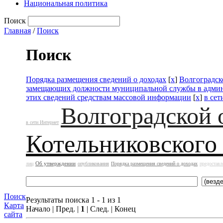
Национальная политика
Поиск
Главная
/
Поиск
Поиск
Порядка размещения сведений о доходах
[
x
]
Волгоградск
замещающих должности муниципальной службы в адми
этих сведений средствам массовой информации
[
x
]
в сет
Волгоградской 
в сети Интернет
Котельниковского
Об утверждении
лиц
опубликования
Порядка размещения сведений о доходах
предоставл
Поиск
Результаты поиска 1 - 1 из 1
Карта
Начало | Пред. |
1
| След. | Конец
сайта