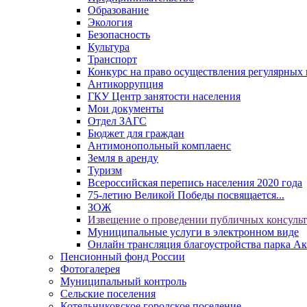
Образование
Экология
Безопасность
Культура
Транспорт
Конкурс на право осуществления регулярных 
Антикоррупция
ГКУ Центр занятости населения
Мои документы
Отдел ЗАГС
Бюджет для граждан
Антимонопольный комплаенс
Земля в аренду
Туризм
Всероссийская перепись населения 2020 года
75-летию Великой Победы посвящается...
ЗОЖ
Извещение о проведении публичных консуль
Муниципальные услуги в электронном виде
Онлайн трансляция благоустройства парка Ак
Пенсионный фонд России
Фотогалерея
Муниципальный контроль
Сельские поселения
Котельниковское городское поселение