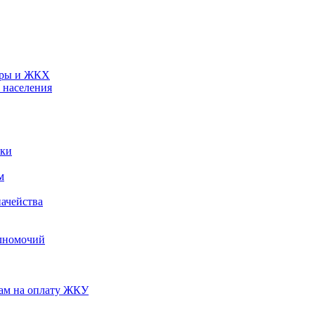
туры и ЖКХ
 населения
ики
м
ачейства
лномочий
нам на оплату ЖКУ