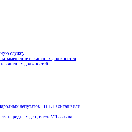
ьную службу
 на замещение вакантных должностей
е вакантных должностей
народных депутатов - Н.Г. Габиташвили
ета народных депутатов VII созыва