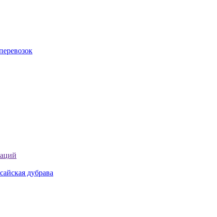
перевозок
таций
сайская дубрава