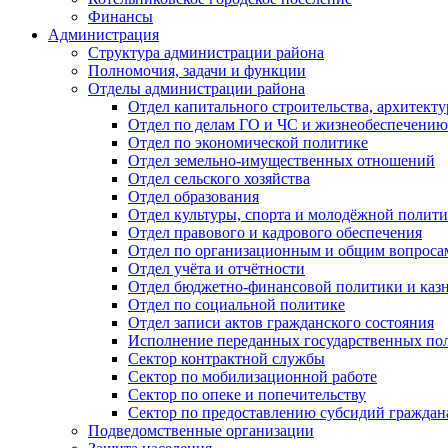
Финансы
Администрация
Структура администрации района
Полномочия, задачи и функции
Отделы администрации района
Отдел капитального строительства, архитек
Отдел по делам ГО и ЧС и жизнеобеспечению
Отдел по экономической политике
Отдел земельно-имущественных отношений
Отдел сельского хозяйства
Отдел образования
Отдел культуры, спорта и молодёжной полит
Отдел правового и кадрового обеспечения
Отдел по организационным и общим вопроса
Отдел учёта и отчётности
Отдел бюджетно-финансовой политики и казн
Отдел по социальной политике
Отдел записи актов гражданского состояния
Исполнение переданных государственных по
Сектор контрактной службы
Сектор по мобилизационной работе
Сектор по опеке и попечительству
Сектор по предоставлению субсидий гражда
Подведомственные организации