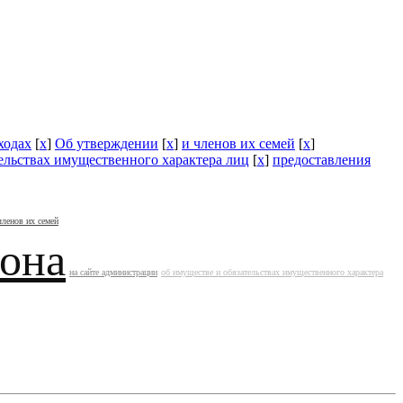
ходах
[
x
]
Об утверждении
[
x
]
и членов их семей
[
x
]
ельствах имущественного характера лиц
[
x
]
предоставления
членов их семей
йона
на сайте администрации
об имуществе и обязательствах имущественного характера