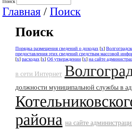
Поиск
Главная
/
Поиск
Поиск
Порядка размещения сведений о доходах
[
x
]
Волгоградск
предоставления этих сведений средствам массовой инф
[
x
]
расходах
[
x
]
Об утверждении
[
x
]
на сайте администра
Волгоград
в сети Интернет
должности муниципальной службы в а
Котельниковског
района
на сайте администраци