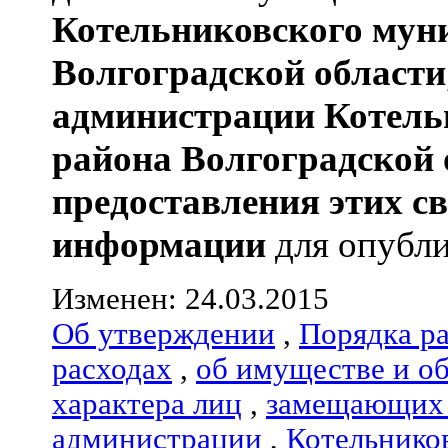
Котельниковского мун
Волгоградской области
администрации
Котель
района
Волгоградской 
предоставления этих с
информации
для опубли
Изменен: 24.03.2015
Об утверждении
,
Порядка р
расходах
,
об имуществе и о
характера лиц
,
замещающих 
администрации
,
Котельнико