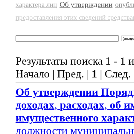
Об утверждении
характера лиц
опубл
предоставления этих сведений средств
Результаты поиска 1 - 1 и
Начало | Пред. |
1
| След.
Об утверждении
Поряд
доходах
,
расходах
,
об и
имущественного харак
должности муниципальн