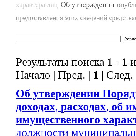
Об утверждении
характера лиц
опубл
предоставления этих сведений средств
Результаты поиска 1 - 1 и
Начало | Пред. |
1
| След.
Об утверждении
Поряд
доходах
,
расходах
,
об и
имущественного харак
должности муниципальн