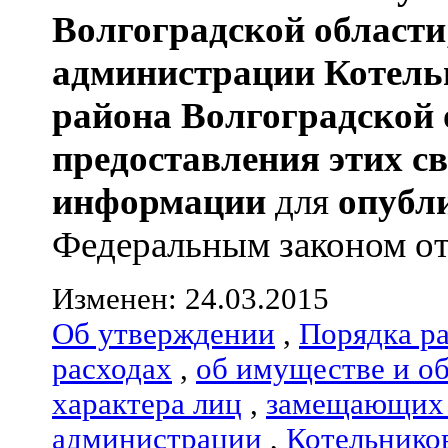
Волгоградской области
администрации
Котель
района
Волгоградской 
предоставления этих с
информации
для
опубл
Федеральным законом от 0
Изменен: 24.03.2015
Об утверждении
,
Порядка р
расходах
,
об имуществе и о
характера лиц
,
замещающих 
администрации
,
Котельнико