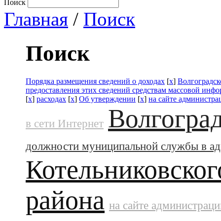
Поиск
Главная
/
Поиск
Поиск
Порядка размещения сведений о доходах
[
x
]
Волгоградск
предоставления этих сведений средствам массовой инф
[
x
]
расходах
[
x
]
Об утверждении
[
x
]
на сайте администра
Волгоград
в сети Интернет
должности муниципальной службы в а
Котельниковског
района
на сайте администраци