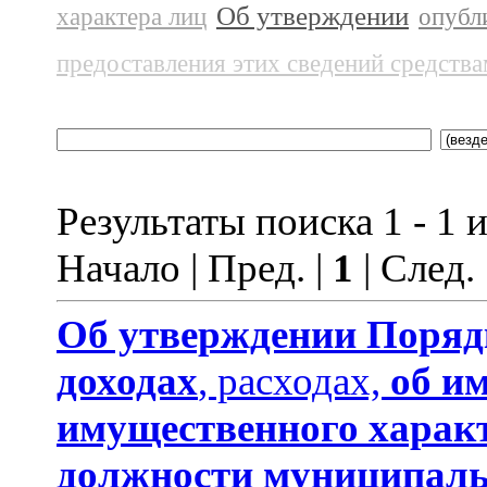
Об утверждении
характера лиц
опубл
предоставления этих сведений средств
Результаты поиска 1 - 1 и
Начало | Пред. |
1
| След.
Об утверждении
Поряд
доходах
, расходах,
об и
имущественного харак
должности муниципаль