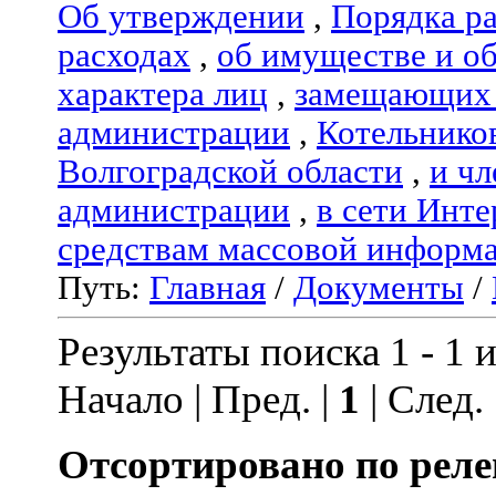
Об утверждении
,
Порядка р
расходах
,
об имуществе и о
характера лиц
,
замещающих 
администрации
,
Котельнико
Волгоградской области
,
и чл
администрации
,
в сети Инте
средствам массовой информ
Путь:
Главная
/
Документы
/
Результаты поиска 1 - 1 и
Начало | Пред. |
1
| След.
Отсортировано по реле