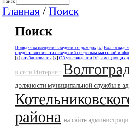
Поиск
Главная
/
Поиск
Поиск
Порядка размещения сведений о доходах
[
x
]
Волгоградск
предоставления этих сведений средствам массовой инф
[
x
]
опубликования
[
x
]
Об утверждении
[
x
]
замещающих д
Волгоград
в сети Интернет
должности муниципальной службы в а
Котельниковског
района
на сайте администраци