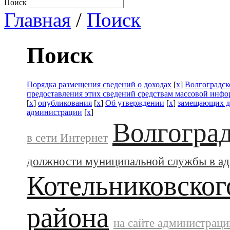
Поиск
Главная
/
Поиск
Поиск
Порядка размещения сведений о доходах
[
x
]
Волгоградск
предоставления этих сведений средствам массовой инф
[
x
]
опубликования
[
x
]
Об утверждении
[
x
]
замещающих д
администрации
[
x
]
Волгоград
в сети Интернет
должности муниципальной службы в а
Котельниковског
района
на сайте администраци