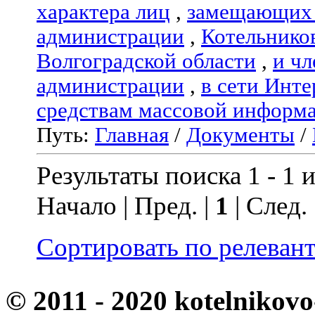
характера лиц
,
замещающих 
администрации
,
Котельнико
Волгоградской области
,
и чл
администрации
,
в сети Инте
средствам массовой информ
Путь:
Главная
/
Документы
/
Результаты поиска 1 - 1 и
Начало | Пред. |
1
| След.
Сортировать по релеван
© 2011 - 2020 kotelnikovo