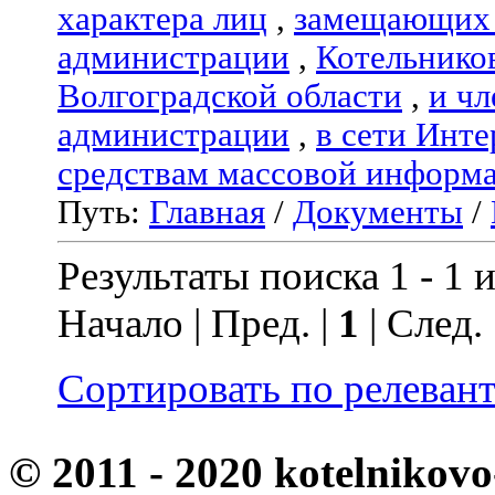
характера лиц
,
замещающих 
администрации
,
Котельнико
Волгоградской области
,
и чл
администрации
,
в сети Инте
средствам массовой информ
Путь:
Главная
/
Документы
/
Результаты поиска 1 - 1 и
Начало | Пред. |
1
| След.
Сортировать по релеван
© 2011 - 2020 kotelnikovo