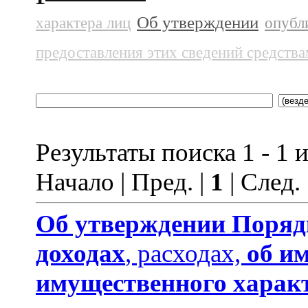
Об утверждении
характера лиц
опубл
предоставления этих сведений средств
Результаты поиска 1 - 1 и
Начало | Пред. |
1
| След.
Об утверждении
Поряд
доходах
, расходах,
об и
имущественного харак