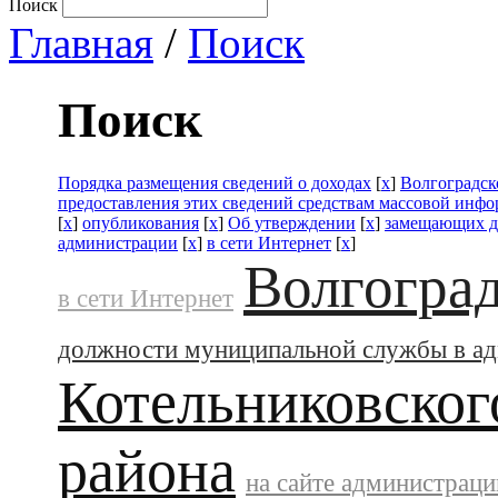
Поиск
Главная
/
Поиск
Поиск
Порядка размещения сведений о доходах
[
x
]
Волгоградск
предоставления этих сведений средствам массовой инф
[
x
]
опубликования
[
x
]
Об утверждении
[
x
]
замещающих д
администрации
[
x
]
в сети Интернет
[
x
]
Волгоград
в сети Интернет
должности муниципальной службы в а
Котельниковског
района
на сайте администраци