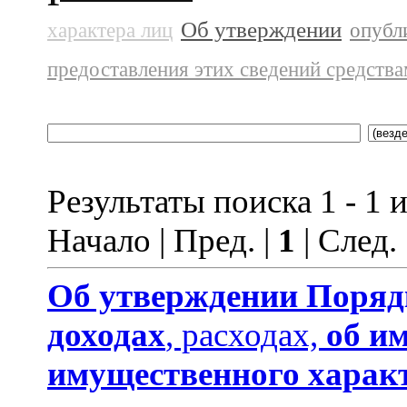
Об утверждении
характера лиц
опубл
предоставления этих сведений средств
Результаты поиска 1 - 1 и
Начало | Пред. |
1
| След.
Об утверждении
Поряд
доходах
, расходах,
об и
имущественного харак