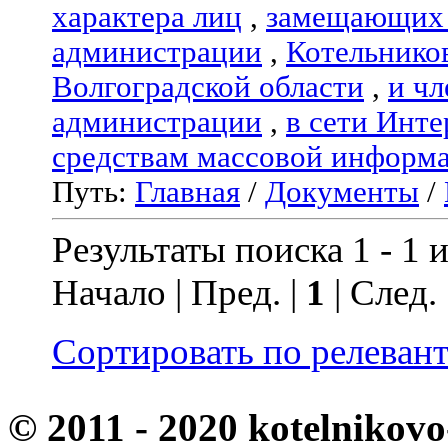
характера лиц
,
замещающих 
администрации
,
Котельнико
Волгоградской области
,
и чл
администрации
,
в сети Инте
средствам массовой информ
Путь:
Главная
/
Документы
/
Результаты поиска 1 - 1 и
Начало | Пред. |
1
| След.
Сортировать по релеван
© 2011 - 2020 kotelnikovo