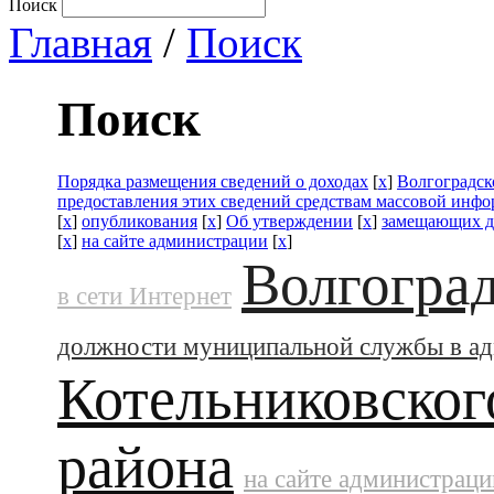
Поиск
Главная
/
Поиск
Поиск
Порядка размещения сведений о доходах
[
x
]
Волгоградск
предоставления этих сведений средствам массовой инф
[
x
]
опубликования
[
x
]
Об утверждении
[
x
]
замещающих д
[
x
]
на сайте администрации
[
x
]
Волгоград
в сети Интернет
должности муниципальной службы в а
Котельниковског
района
на сайте администраци