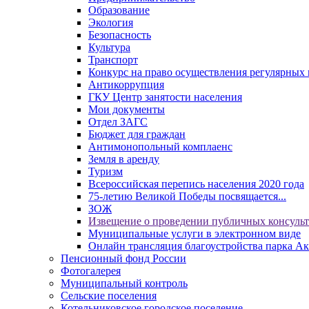
Образование
Экология
Безопасность
Культура
Транспорт
Конкурс на право осуществления регулярных 
Антикоррупция
ГКУ Центр занятости населения
Мои документы
Отдел ЗАГС
Бюджет для граждан
Антимонопольный комплаенс
Земля в аренду
Туризм
Всероссийская перепись населения 2020 года
75-летию Великой Победы посвящается...
ЗОЖ
Извещение о проведении публичных консуль
Муниципальные услуги в электронном виде
Онлайн трансляция благоустройства парка Ак
Пенсионный фонд России
Фотогалерея
Муниципальный контроль
Сельские поселения
Котельниковское городское поселение