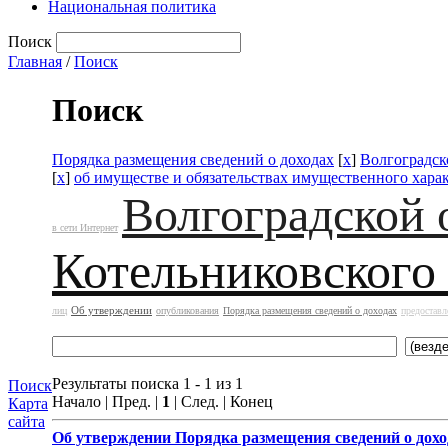
Национальная политика
Поиск
Главная
/
Поиск
Поиск
Порядка размещения сведений о доходах
[
x
]
Волгоградск
[
x
]
об имуществе и обязательствах имущественного хара
Волгоградской 
в сети Интернет
Котельниковского
Об утверждении
лиц
опубликования
Порядка размещения сведений о доходах
предоставл
Результаты поиска 1 - 1 из 1
Поиск
Начало | Пред. |
1
| След. | Конец
Карта
сайта
Об утверждении
Порядка размещения сведений о дохо