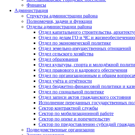
Финансы
Администрация
Структура администрации района
Полномочия, задачи и функции
Отделы администрации района
Отдел капитального строительства, архитек
Отдел по делам ГО и ЧС и жизнеобеспечению
Отдел по экономической политике
Отдел земельно-имущественных отношений
Отдел сельского хозяйства
Отдел образования
Отдел культуры, спорта и молодёжной полит
Отдел правового и кадрового обеспечения
Отдел по организационным и общим вопроса
Отдел учёта и отчётности
Отдел бюджетно-финансовой политики и казн
Отдел по социальной политике
Отдел записи актов гражданского состояния
Исполнение переданных государственных по
Сектор контрактной службы
Сектор по мобилизационной работе
Сектор по опеке и попечительству
Сектор по предоставлению субсидий гражда
Подведомственные организации