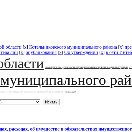
ой области
[
x
]
Котельниковского муниципального района
[
x
]
пре
ктера лиц
[
x
]
опубликования
[
x
]
Об утверждении
[
x
]
в сети Инте
области
замещающих должности муниципальной службы в администрации
и 
 муниципального ра
ения этих сведений средствам массовой информации
расходах
дах
,
расходах
,
об имуществе и обязательствах имущественног