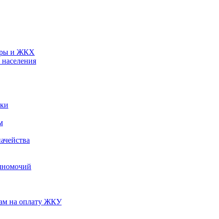
туры и ЖКХ
 населения
ики
м
ачейства
лномочий
нам на оплату ЖКУ