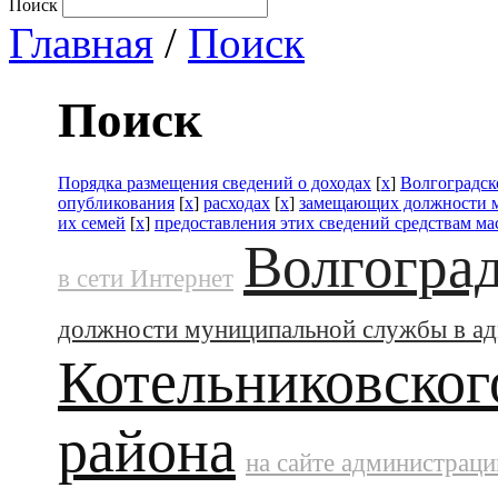
Поиск
Главная
/
Поиск
Поиск
Порядка размещения сведений о доходах
[
x
]
Волгоградск
опубликования
[
x
]
расходах
[
x
]
замещающих должности 
их семей
[
x
]
предоставления этих сведений средствам м
Волгоград
в сети Интернет
должности муниципальной службы в а
Котельниковског
района
на сайте администраци