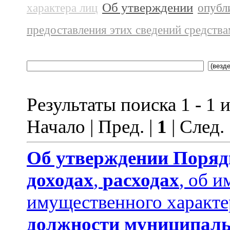
Об утверждении
характера лиц
опубл
предоставления этих сведений средств
Результаты поиска 1 - 1 и
Начало | Пред. |
1
| След.
Об утверждении
Поряд
доходах
,
расходах
, об и
имущественного характе
должности муниципаль