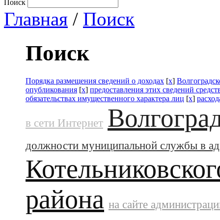
Поиск
Главная
/
Поиск
Поиск
Порядка размещения сведений о доходах
[
x
]
Волгоградск
опубликования
[
x
]
предоставления этих сведений средс
обязательствах имущественного характера лиц
[
x
]
расход
Волгоград
в сети Интернет
должности муниципальной службы в а
Котельниковског
района
на сайте администраци