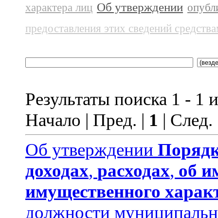
Об утверждении
характера лиц
опубл
предоставления этих сведений средств
Результаты поиска 1 - 1 и
Начало | Пред. |
1
| След.
Об утверждении
Порядк
доходах
,
расходах
,
об и
имущественного харак
должности муниципальн