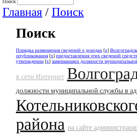
Поиск
Главная
/
Поиск
Поиск
Порядка размещения сведений о доходах
[
x
]
Волгоградск
опубликования
[
x
]
предоставления этих сведений средс
утверждении
[
x
]
замещающих должности муниципальной
Волгоград
в сети Интернет
должности муниципальной службы в а
Котельниковског
района
на сайте администраци