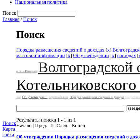
Национальная политика
Поиск
Главная
/
Поиск
Поиск
Порядка размещения сведений о доходах
[
x
]
Волгоградск
массовой информации
[
x
]
Об утверждении
[
x
]
расходах
[
Волгоградской 
в сети Интернет
Котельниковского
Об утверждении
лиц
опубликования
Порядка размещения сведений о доходах
предоставл
Результаты поиска 1 - 1 из 1
Поиск
Начало | Пред. |
1
| След. | Конец
Карта
сайта
Об утверждении
Порядка размещения сведений о дохо