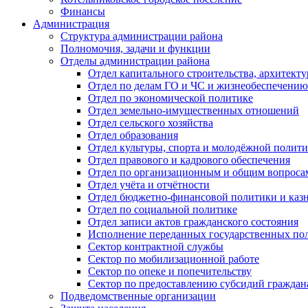
Финансы
Администрация
Структура администрации района
Полномочия, задачи и функции
Отделы администрации района
Отдел капитального строительства, архитек
Отдел по делам ГО и ЧС и жизнеобеспечению
Отдел по экономической политике
Отдел земельно-имущественных отношений
Отдел сельского хозяйства
Отдел образования
Отдел культуры, спорта и молодёжной полит
Отдел правового и кадрового обеспечения
Отдел по организационным и общим вопроса
Отдел учёта и отчётности
Отдел бюджетно-финансовой политики и казн
Отдел по социальной политике
Отдел записи актов гражданского состояния
Исполнение переданных государственных по
Сектор контрактной службы
Сектор по мобилизационной работе
Сектор по опеке и попечительству
Сектор по предоставлению субсидий гражда
Подведомственные организации