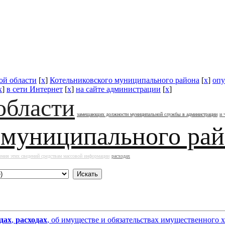
ой области
[
x
]
Котельниковского муниципального района
[
x
]
опу
x
]
в сети Интернет
[
x
]
на сайте администрации
[
x
]
области
замещающих должности муниципальной службы в администрации
и 
 муниципального ра
ения этих сведений средствам массовой информации
расходах
дах
,
расходах
, об имуществе и обязательствах имущественного