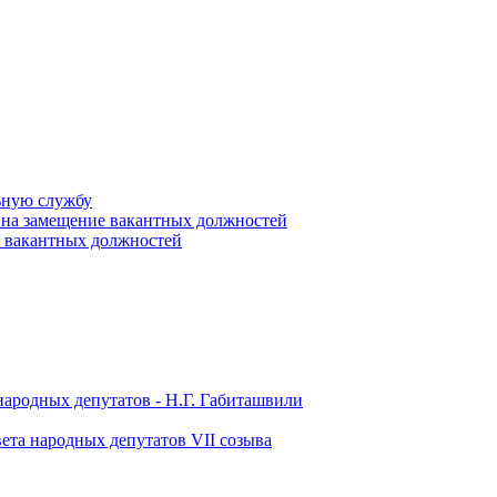
ьную службу
 на замещение вакантных должностей
е вакантных должностей
народных депутатов - Н.Г. Габиташвили
ета народных депутатов VII созыва