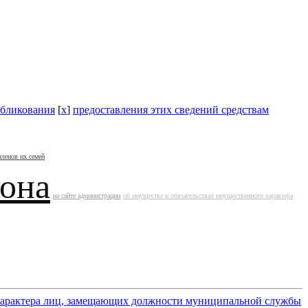
бликования
[
x
]
предоставления этих сведений средствам
членов их семей
йона
на сайте администрации
об имуществе и обязательствах имущественного характера
 характера лиц, замещающих должности муниципальной службы