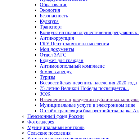
Образование
Экология
Безопасность
Культура
Транспорт
Конкурс на право осуществления регулярных 
Антикоррупция
ГКУ Центр занятости населения
Мои документы
Отдел ЗАГС
Бюджет для граждан
Антимонопольный комплаенс
Земля в аренду
Туризм
Всероссийская перепись населения 2020 года
75-летию Великой Победы посвящается...
ЗОЖ
Извещение о проведении публичных консуль
Муниципальные услуги в электронном виде
Онлайн трансляция благоустройства парка Ак
Пенсионный фонд России
Фотогалерея
Муниципальный контроль
Сельские поселения
Котельниковское городское поселение