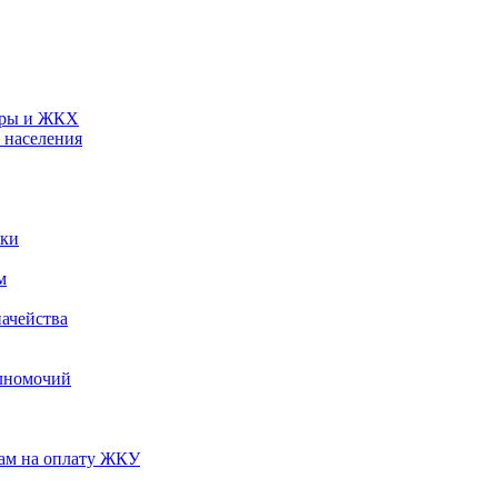
туры и ЖКХ
 населения
ики
м
ачейства
лномочий
нам на оплату ЖКУ