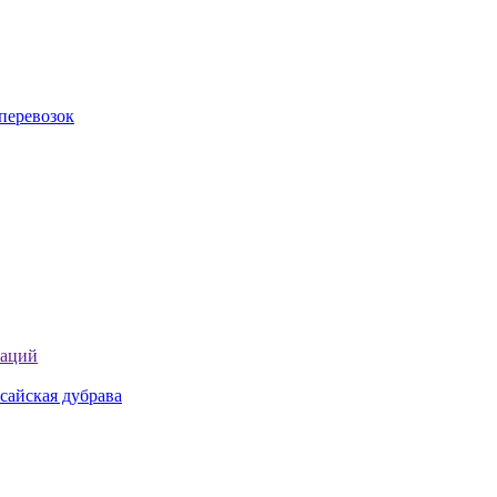
перевозок
таций
сайская дубрава