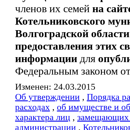
членов их семей
на сай
Котельниковского мун
Волгоградской области
предоставления этих с
информации
для
опубл
Федеральным законом от 
Изменен: 24.03.2015
Об утверждении
,
Порядка р
расходах
,
об имуществе и о
характера лиц
,
замещающих 
администрации
,
Котельнико