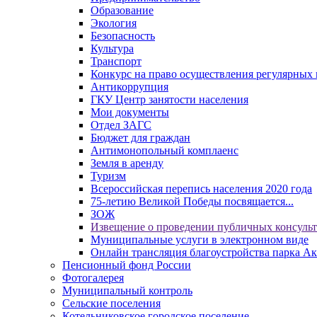
Образование
Экология
Безопасность
Культура
Транспорт
Конкурс на право осуществления регулярных 
Антикоррупция
ГКУ Центр занятости населения
Мои документы
Отдел ЗАГС
Бюджет для граждан
Антимонопольный комплаенс
Земля в аренду
Туризм
Всероссийская перепись населения 2020 года
75-летию Великой Победы посвящается...
ЗОЖ
Извещение о проведении публичных консуль
Муниципальные услуги в электронном виде
Онлайн трансляция благоустройства парка Ак
Пенсионный фонд России
Фотогалерея
Муниципальный контроль
Сельские поселения
Котельниковское городское поселение