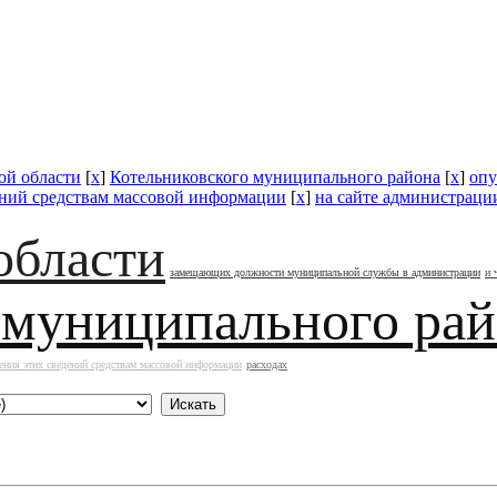
ой области
[
x
]
Котельниковского муниципального района
[
x
]
опу
ений средствам массовой информации
[
x
]
на сайте администраци
области
замещающих должности муниципальной службы в администрации
и 
 муниципального ра
ения этих сведений средствам массовой информации
расходах