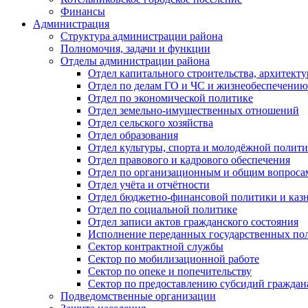
Финансы
Администрация
Структура администрации района
Полномочия, задачи и функции
Отделы администрации района
Отдел капитального строительства, архитек
Отдел по делам ГО и ЧС и жизнеобеспечению
Отдел по экономической политике
Отдел земельно-имущественных отношений
Отдел сельского хозяйства
Отдел образования
Отдел культуры, спорта и молодёжной полит
Отдел правового и кадрового обеспечения
Отдел по организационным и общим вопроса
Отдел учёта и отчётности
Отдел бюджетно-финансовой политики и казн
Отдел по социальной политике
Отдел записи актов гражданского состояния
Исполнение переданных государственных по
Сектор контрактной службы
Сектор по мобилизационной работе
Сектор по опеке и попечительству
Сектор по предоставлению субсидий гражда
Подведомственные организации