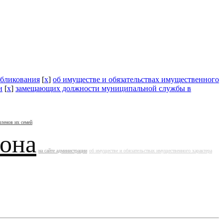
бликования
[
x
]
об имуществе и обязательствах имущественного
и
[
x
]
замещающих должности муниципальной службы в
членов их семей
йона
на сайте администрации
об имуществе и обязательствах имущественного характера