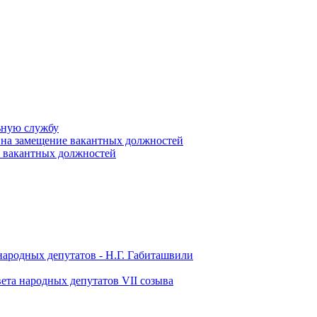
ьную службу
 на замещение вакантных должностей
е вакантных должностей
народных депутатов - Н.Г. Габиташвили
ета народных депутатов VII созыва