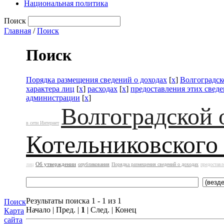
Национальная политика
Поиск
Главная
/
Поиск
Поиск
Порядка размещения сведений о доходах
[
x
]
Волгоградск
характера лиц
[
x
]
расходах
[
x
]
предоставления этих свед
администрации
[
x
]
Волгоградской 
в сети Интернет
Котельниковского
Об утверждении
лиц
опубликования
Порядка размещения сведений о доходах
предоставл
Результаты поиска 1 - 1 из 1
Поиск
Начало | Пред. |
1
| След. | Конец
Карта
сайта