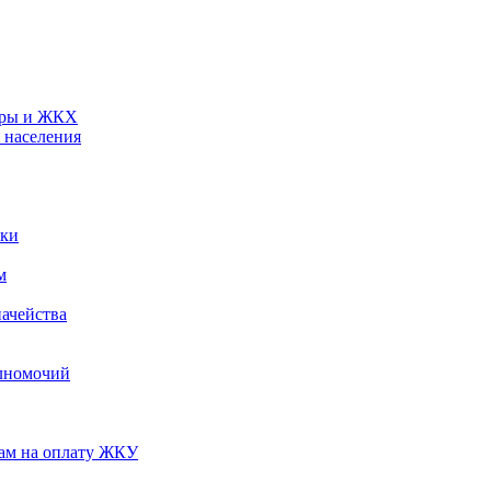
туры и ЖКХ
 населения
ики
м
ачейства
лномочий
нам на оплату ЖКУ