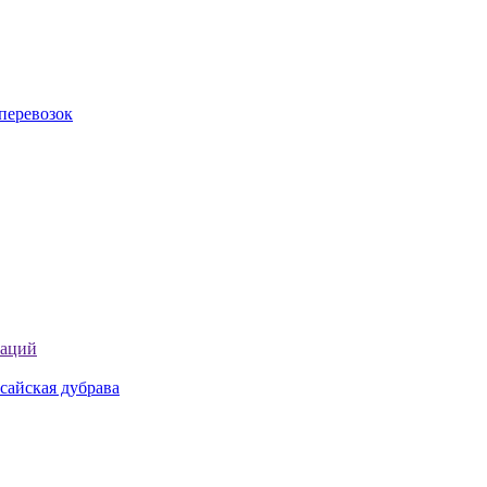
перевозок
таций
сайская дубрава