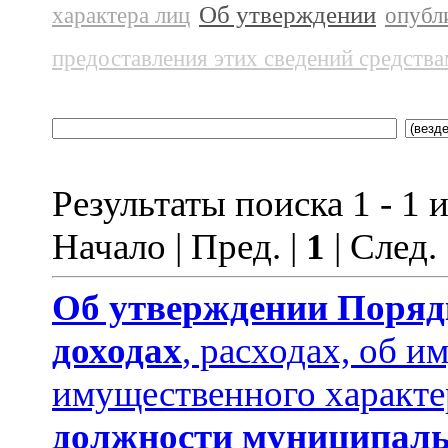
Об утверждении
характера лиц
опубл
предоставления этих сведений средств
Результаты поиска 1 - 1 и
Начало | Пред. |
1
| След.
Об утверждении
Поряд
доходах
, расходах, об и
имущественного характе
должности муниципаль