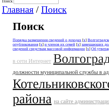
Поиск
Главная
/
Поиск
Поиск
Порядка размещения сведений о доходах
[
x
]
Волгоградск
опубликования
[
x
]
и членов их семей
[
x
]
замещающих до
сведений средствам массовой информации
[
x
]
Об утвер
Волгоград
в сети Интернет
должности муниципальной службы в а
Котельниковског
района
на сайте администраци