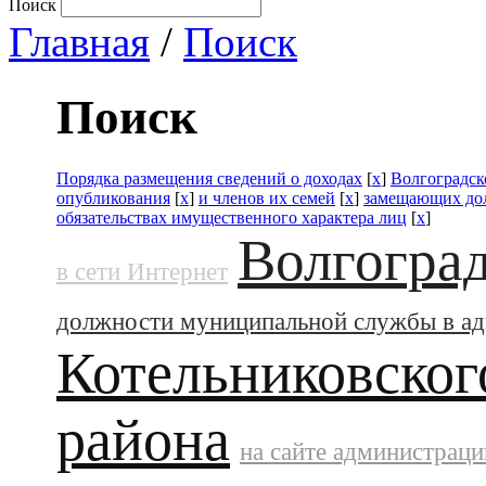
Поиск
Главная
/
Поиск
Поиск
Порядка размещения сведений о доходах
[
x
]
Волгоградск
опубликования
[
x
]
и членов их семей
[
x
]
замещающих до
обязательствах имущественного характера лиц
[
x
]
Волгоград
в сети Интернет
должности муниципальной службы в а
Котельниковског
района
на сайте администраци