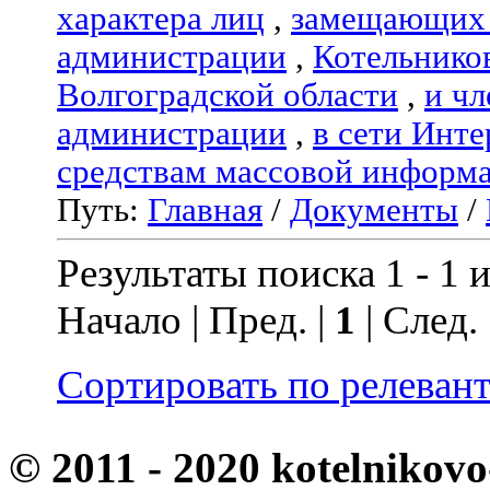
характера лиц
,
замещающих 
администрации
,
Котельнико
Волгоградской области
,
и чл
администрации
,
в сети Инте
средствам массовой информ
Путь:
Главная
/
Документы
/
Результаты поиска 1 - 1 и
Начало | Пред. |
1
| След.
Сортировать по релеван
© 2011 - 2020 kotelnikovo