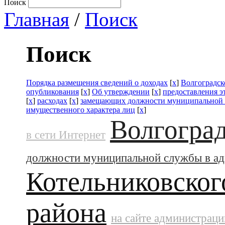
Поиск
Главная
/
Поиск
Поиск
Порядка размещения сведений о доходах
[
x
]
Волгоградск
опубликования
[
x
]
Об утверждении
[
x
]
предоставления э
[
x
]
расходах
[
x
]
замещающих должности муниципальной 
имущественного характера лиц
[
x
]
Волгоград
в сети Интернет
должности муниципальной службы в а
Котельниковског
района
на сайте администраци