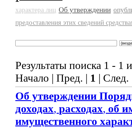
Об утверждении
характера лиц
опубл
предоставления этих сведений средств
Результаты поиска 1 - 1 и
Начало | Пред. |
1
| След.
Об утверждении
Поряд
доходах
,
расходах
,
об и
имущественного харак