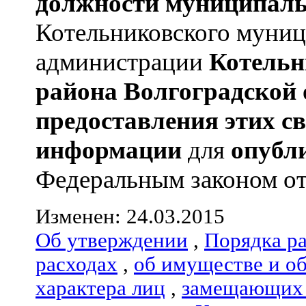
должности муниципаль
Котельниковского муницип
администрации
Котельн
района
Волгоградской 
предоставления этих с
информации
для
опубл
Федеральным законом от 
Изменен: 24.03.2015
Об утверждении
,
Порядка р
расходах
,
об имуществе и о
характера лиц
,
замещающих 