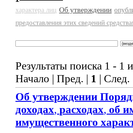
Об утверждении
характера лиц
опубл
предоставления этих сведений средств
Результаты поиска 1 - 1 и
Начало | Пред. |
1
| След.
Об утверждении
Поряд
доходах
,
расходах
,
об и
имущественного харак