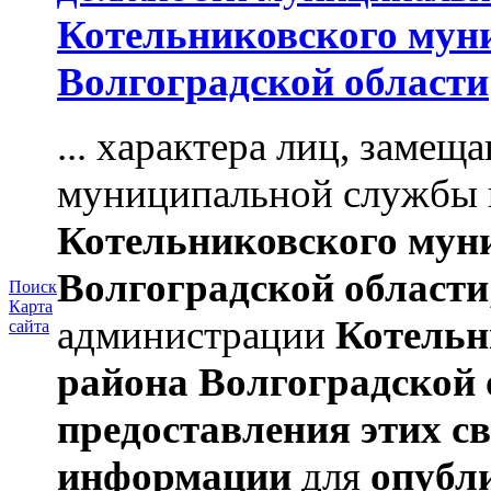
Котельниковского мун
Волгоградской области
... характера лиц, заме
муниципальной службы 
Котельниковского мун
Волгоградской области
Поиск
Карта
администрации
Котельн
сайта
района
Волгоградской 
предоставления этих с
информации
для
опубл