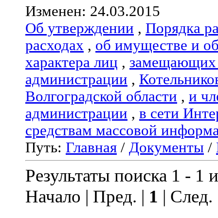
Изменен: 24.03.2015
Об утверждении
,
Порядка р
расходах
,
об имуществе и о
характера лиц
,
замещающих 
администрации
,
Котельнико
Волгоградской области
,
и чл
администрации
,
в сети Инте
средствам массовой информ
Путь:
Главная
/
Документы
/
Результаты поиска 1 - 1 и
Начало | Пред. |
1
| След.