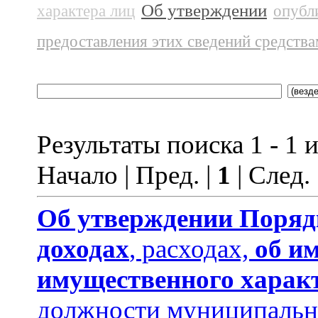
Об утверждении
характера лиц
опубл
предоставления этих сведений средств
Результаты поиска 1 - 1 и
Начало | Пред. |
1
| След.
Об утверждении
Поряд
доходах
, расходах,
об и
имущественного харак
должности муниципальн