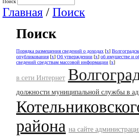
Поиск
Главная
/
Поиск
Поиск
Порядка размещения сведений о доходах
[
x
]
Волгоградск
опубликования
[
x
]
Об утверждении
[
x
]
об имуществе и о
сведений средствам массовой информации
[
x
]
Волгоград
в сети Интернет
должности муниципальной службы в а
Котельниковског
района
на сайте администраци