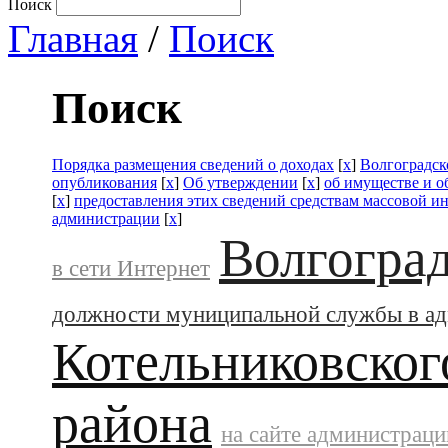
Поиск
Главная
/
Поиск
Поиск
Порядка размещения сведений о доходах
[
x
]
Волгоградск
опубликования
[
x
]
Об утверждении
[
x
]
об имуществе и о
[
x
]
предоставления этих сведений средствам массовой 
администрации
[
x
]
Волгоград
в сети Интернет
должности муниципальной службы в а
Котельниковског
района
на сайте администраци