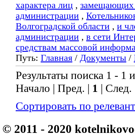
характера лиц
,
замещающих 
администрации
,
Котельнико
Волгоградской области
,
и чл
администрации
,
в сети Инте
средствам массовой информ
Путь:
Главная
/
Документы
/
Результаты поиска 1 - 1 и
Начало | Пред. |
1
| След.
Сортировать по релеван
© 2011 - 2020 kotelnikovo