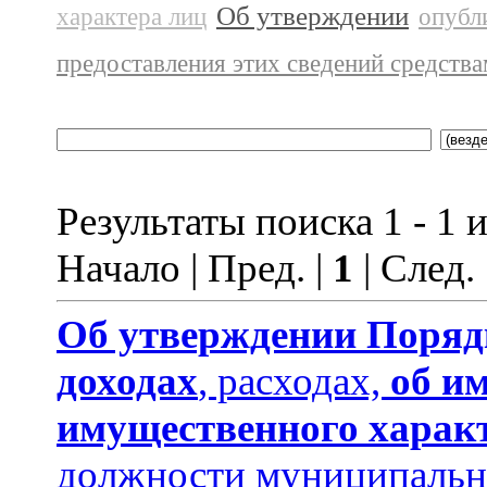
Об утверждении
характера лиц
опубл
предоставления этих сведений средств
Результаты поиска 1 - 1 и
Начало | Пред. |
1
| След.
Об утверждении
Поряд
доходах
, расходах,
об и
имущественного харак
должности муниципальн