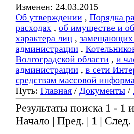
Изменен: 24.03.2015
Об утверждении
,
Порядка р
расходах
,
об имуществе и о
характера лиц
,
замещающих 
администрации
,
Котельнико
Волгоградской области
,
и чл
администрации
,
в сети Инте
средствам массовой информ
Путь:
Главная
/
Документы
/
Результаты поиска 1 - 1 и
Начало | Пред. |
1
| След.