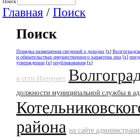
Поиск
Главная
/
Поиск
Поиск
Порядка размещения сведений о доходах
[
x
]
Волгоградск
и обязательствах имущественного характера лиц
[
x
]
пред
утверждении
[
x
]
опубликования
[
x
]
Волгоград
в сети Интернет
должности муниципальной службы в а
Котельниковског
района
на сайте администраци