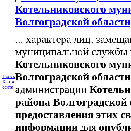
Котельниковского мун
Волгоградской области
... характера лиц, заме
муниципальной службы 
Котельниковского мун
Волгоградской области
Поиск
Карта
администрации
Котельн
сайта
района
Волгоградской 
предоставления этих с
информации
для
опубл