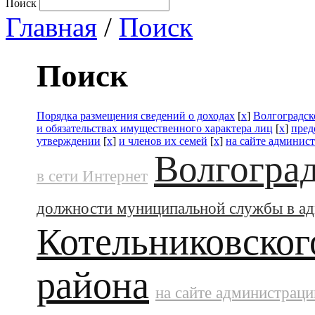
Поиск
Главная
/
Поиск
Поиск
Порядка размещения сведений о доходах
[
x
]
Волгоградск
и обязательствах имущественного характера лиц
[
x
]
пред
утверждении
[
x
]
и членов их семей
[
x
]
на сайте админис
Волгоград
в сети Интернет
должности муниципальной службы в а
Котельниковског
района
на сайте администраци