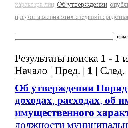
Об утверждении
характера лиц
опубл
предоставления этих сведений средств
Результаты поиска 1 - 1 и
Начало | Пред. |
1
| След.
Об утверждении
Поряд
доходах
,
расходах
,
об и
имущественного харак
должности муниципальн