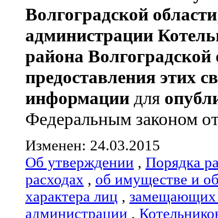
Волгоградской области
администрации
Котель
района
Волгоградской 
предоставления этих с
информации
для
опубл
Федеральным законом от 0
Изменен: 24.03.2015
Об утверждении
,
Порядка р
расходах
,
об имуществе и о
характера лиц
,
замещающих 
администрации
,
Котельнико