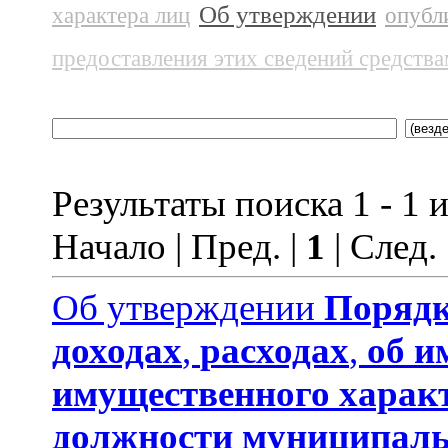
Об утверждении
характера лиц
опубл
предоставления этих сведений средств
Результаты поиска 1 - 1 и
Начало | Пред. |
1
| След.
Об утверждении
Порядк
доходах
,
расходах
,
об и
имущественного харак
должности муниципаль