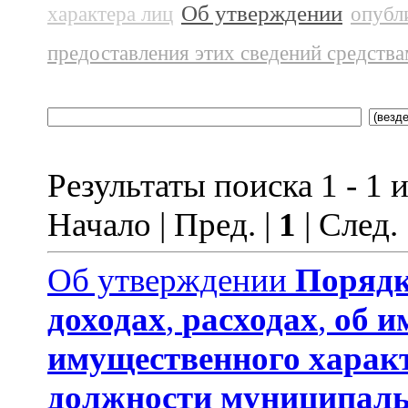
Об утверждении
характера лиц
опубл
предоставления этих сведений средств
Результаты поиска 1 - 1 и
Начало | Пред. |
1
| След.
Об утверждении
Порядк
доходах
,
расходах
,
об и
имущественного харак
должности муниципаль