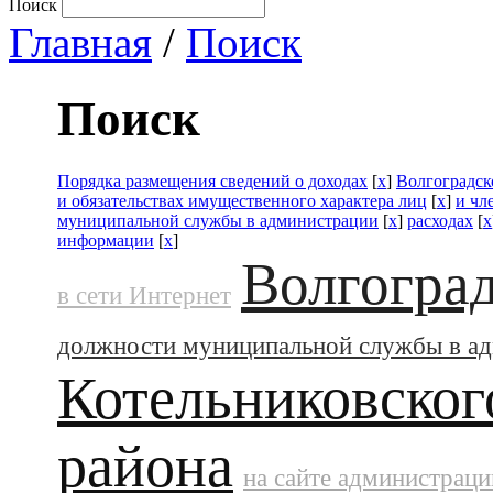
Поиск
Главная
/
Поиск
Поиск
Порядка размещения сведений о доходах
[
x
]
Волгоградск
и обязательствах имущественного характера лиц
[
x
]
и чл
муниципальной службы в администрации
[
x
]
расходах
[
x
информации
[
x
]
Волгоград
в сети Интернет
должности муниципальной службы в а
Котельниковског
района
на сайте администраци