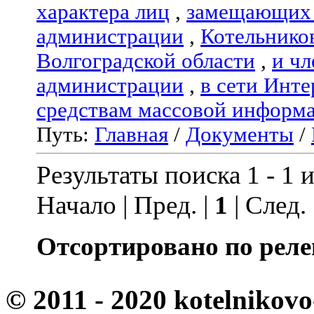
характера лиц
,
замещающих 
администрации
,
Котельнико
Волгоградской области
,
и чл
администрации
,
в сети Инте
средствам массовой информ
Путь:
Главная
/
Документы
/
Результаты поиска 1 - 1 и
Начало | Пред. |
1
| След.
Отсортировано по реле
© 2011 - 2020 kotelnikovo