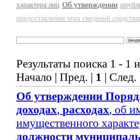
Об утверждении
характера лиц
опубл
предоставления этих сведений средств
Результаты поиска 1 - 1 и
Начало | Пред. |
1
| След.
Об утверждении
Поряд
доходах
,
расходах
, об и
имущественного характе
должности муниципаль