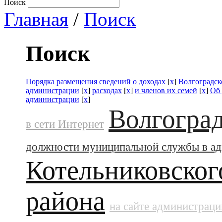
Поиск
Главная
/
Поиск
Поиск
Порядка размещения сведений о доходах
[
x
]
Волгоградск
администрации
[
x
]
расходах
[
x
]
и членов их семей
[
x
]
Об
администрации
[
x
]
Волгоград
в сети Интернет
должности муниципальной службы в а
Котельниковског
района
на сайте администраци