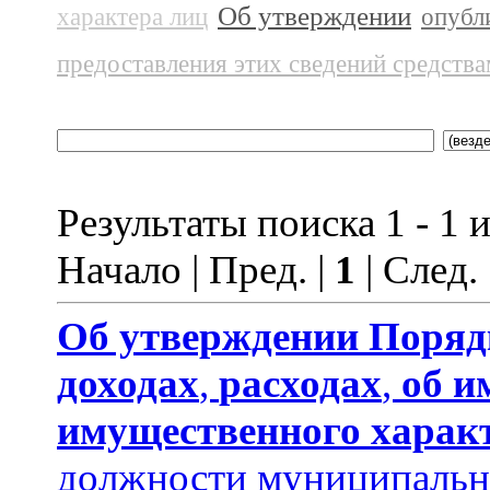
Об утверждении
характера лиц
опубл
предоставления этих сведений средств
Результаты поиска 1 - 1 и
Начало | Пред. |
1
| След.
Об утверждении
Поряд
доходах
,
расходах
,
об и
имущественного харак
должности муниципальн