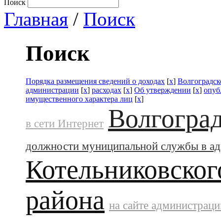
Поиск
Главная
/
Поиск
Поиск
Порядка размещения сведений о доходах
[
x
]
Волгоградск
администрации
[
x
]
расходах
[
x
]
Об утверждении
[
x
]
опуб
имущественного характера лиц
[
x
]
Волгоград
в сети Интернет
должности муниципальной службы в а
Котельниковског
района
на сайте администраци