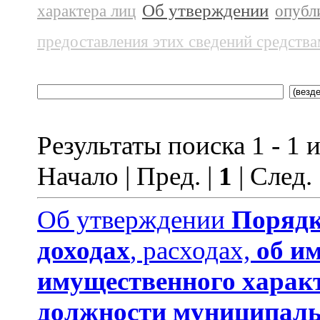
Об утверждении
характера лиц
опубл
предоставления этих сведений средств
Результаты поиска 1 - 1 и
Начало | Пред. |
1
| След.
Об утверждении
Порядк
доходах
, расходах,
об и
имущественного харак
должности муниципаль