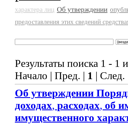
Об утверждении
характера лиц
опубл
предоставления этих сведений средств
Результаты поиска 1 - 1 и
Начало | Пред. |
1
| След.
Об утверждении
Поряд
доходах
,
расходах
,
об и
имущественного харак