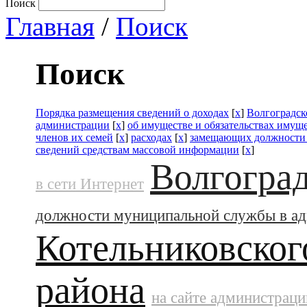
Поиск
Главная
/
Поиск
Поиск
Порядка размещения сведений о доходах
[
x
]
Волгоградск
администрации
[
x
]
об имуществе и обязательствах имущ
членов их семей
[
x
]
расходах
[
x
]
замещающих должности
сведений средствам массовой информации
[
x
]
Волгоград
в сети Интернет
должности муниципальной службы в а
Котельниковског
района
на сайте администраци