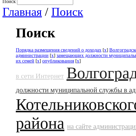
Поиск
Главная
/
Поиск
Поиск
Порядка размещения сведений о доходах
[
x
]
Волгоградск
администрации
[
x
]
замещающих должности муниципальн
их семей
[
x
]
опубликования
[
x
]
Волгоград
в сети Интернет
должности муниципальной службы в а
Котельниковског
района
на сайте администраци