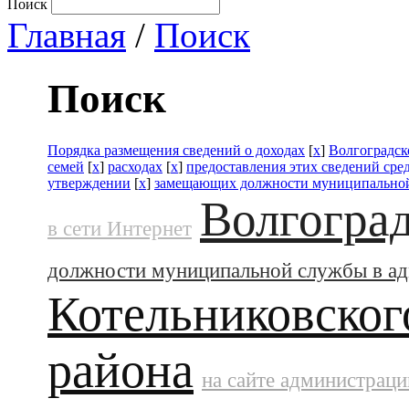
Поиск
Главная
/
Поиск
Поиск
Порядка размещения сведений о доходах
[
x
]
Волгоградск
семей
[
x
]
расходах
[
x
]
предоставления этих сведений ср
утверждении
[
x
]
замещающих должности муниципальной
Волгоград
в сети Интернет
должности муниципальной службы в а
Котельниковског
района
на сайте администраци