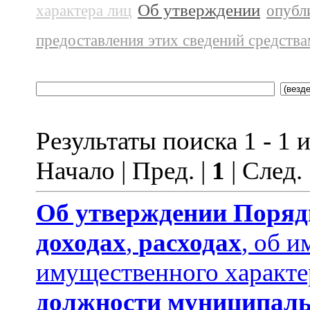
Об утверждении
характера лиц
опубл
предоставления этих сведений средств
Результаты поиска 1 - 1 и
Начало | Пред. |
1
| След.
Об утверждении
Поряд
доходах
,
расходах
, об и
имущественного характе
должности муниципаль