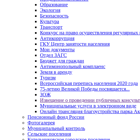
Образование
Экология
Безопасность
Культура
Транспорт
Конкурс на право осуществления регулярных 
Антикоррупция
ГКУ Центр занятости населения
Мои документы
Отдел ЗАГС
Бюджет для граждан
Антимонопольный комплаенс
Земля в аренду
Туризм
Всероссийская перепись населения 2020 года
75-летию Великой Победы посвящается...
ЗОЖ
Извещение о проведении публичных консуль
Муниципальные услуги в электронном виде
Онлайн трансляция благоустройства парка Ак
Пенсионный фонд России
Фотогалерея
Муниципальный контроль
Сельские поселения
Котельниковское городское поселение