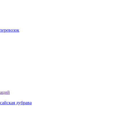
перевозок
таций
сайская дубрава