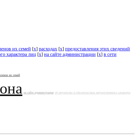
ленов их семей
[
x
]
расходах
[
x
]
предоставления этих сведений
го характера лиц
[
x
]
на сайте администрации
[
x
]
в сети
членов их семей
йона
на сайте администрации
об имуществе и обязательствах имущественного характера