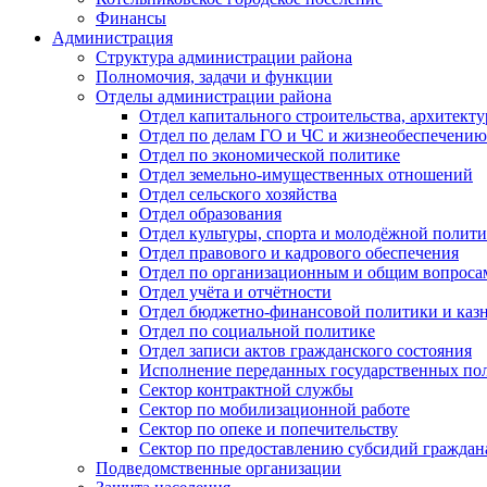
Финансы
Администрация
Структура администрации района
Полномочия, задачи и функции
Отделы администрации района
Отдел капитального строительства, архитек
Отдел по делам ГО и ЧС и жизнеобеспечению
Отдел по экономической политике
Отдел земельно-имущественных отношений
Отдел сельского хозяйства
Отдел образования
Отдел культуры, спорта и молодёжной полит
Отдел правового и кадрового обеспечения
Отдел по организационным и общим вопроса
Отдел учёта и отчётности
Отдел бюджетно-финансовой политики и казн
Отдел по социальной политике
Отдел записи актов гражданского состояния
Исполнение переданных государственных по
Сектор контрактной службы
Сектор по мобилизационной работе
Сектор по опеке и попечительству
Сектор по предоставлению субсидий гражда
Подведомственные организации