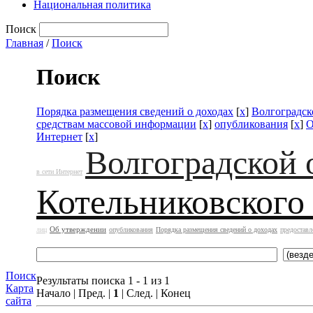
Национальная политика
Поиск
Главная
/
Поиск
Поиск
Порядка размещения сведений о доходах
[
x
]
Волгоградск
средствам массовой информации
[
x
]
опубликования
[
x
]
О
Интернет
[
x
]
Волгоградской 
в сети Интернет
Котельниковского
Об утверждении
лиц
опубликования
Порядка размещения сведений о доходах
предоставл
Поиск
Результаты поиска 1 - 1 из 1
Карта
Начало | Пред. |
1
| След. | Конец
сайта