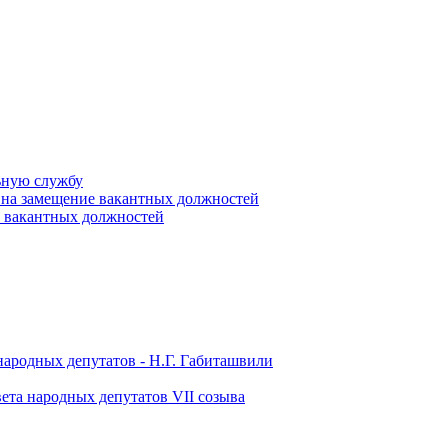
ьную службу
 на замещение вакантных должностей
е вакантных должностей
народных депутатов - Н.Г. Габиташвили
ета народных депутатов VII созыва