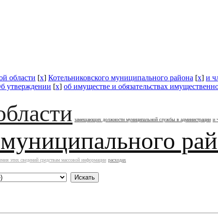
ой области
[
x
]
Котельниковского муниципального района
[
x
]
и ч
б утверждении
[
x
]
об имуществе и обязательствах имущественно
области
замещающих должности муниципальной службы в администрации
и 
 муниципального ра
ения этих сведений средствам массовой информации
расходах