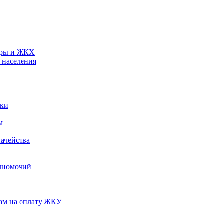
туры и ЖКХ
 населения
ики
м
ачейства
лномочий
нам на оплату ЖКУ