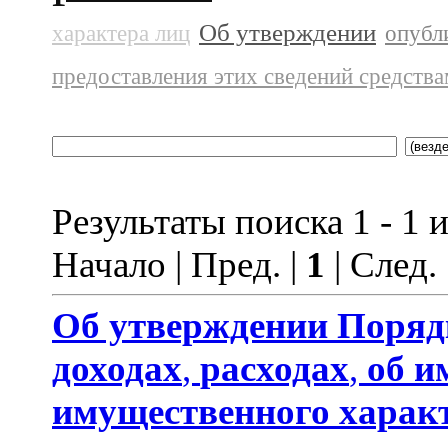
Об утверждении
характера лиц
опубл
предоставления этих сведений средств
Результаты поиска 1 - 1 и
Начало | Пред. |
1
| След.
Об утверждении
Поряд
доходах
,
расходах
,
об и
имущественного харак