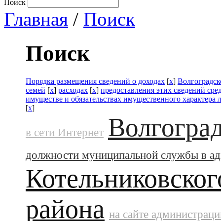
Поиск
Главная
/
Поиск
Поиск
Порядка размещения сведений о доходах
[
x
]
Волгоградск
семей
[
x
]
расходах
[
x
]
предоставления этих сведений ср
имуществе и обязательствах имущественного характера 
[
x
]
Волгоград
в сети Интернет
должности муниципальной службы в а
Котельниковског
района
на сайте администраци