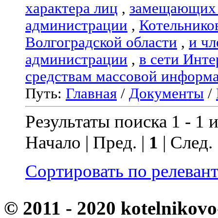
характера лиц
,
замещающих 
администрации
,
Котельнико
Волгоградской области
,
и чл
администрации
,
в сети Инте
средствам массовой информ
Путь:
Главная
/
Документы
/
Результаты поиска 1 - 1 и
Начало | Пред. |
1
| След.
Сортировать по релеван
© 2011 - 2020 kotelnikovo