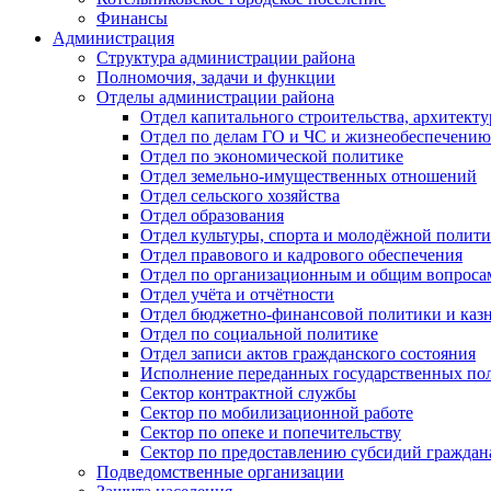
Финансы
Администрация
Структура администрации района
Полномочия, задачи и функции
Отделы администрации района
Отдел капитального строительства, архитек
Отдел по делам ГО и ЧС и жизнеобеспечению
Отдел по экономической политике
Отдел земельно-имущественных отношений
Отдел сельского хозяйства
Отдел образования
Отдел культуры, спорта и молодёжной полит
Отдел правового и кадрового обеспечения
Отдел по организационным и общим вопроса
Отдел учёта и отчётности
Отдел бюджетно-финансовой политики и казн
Отдел по социальной политике
Отдел записи актов гражданского состояния
Исполнение переданных государственных по
Сектор контрактной службы
Сектор по мобилизационной работе
Сектор по опеке и попечительству
Сектор по предоставлению субсидий гражда
Подведомственные организации