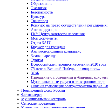
Образование
Экология
Безопасность
Культура
Транспорт
Конкурс на право осуществления регулярных 
Антикоррупция
ГКУ Центр занятости населения
Мои документы
Отдел ЗАГС
Бюджет для граждан
Антимонопольный комплаенс
Земля в аренду
Туризм
Всероссийская перепись населения 2020 года
75-летию Великой Победы посвящается...
ЗОЖ
Извещение о проведении публичных консуль
Муниципальные услуги в электронном виде
Онлайн трансляция благоустройства парка Ак
Пенсионный фонд России
Фотогалерея
Муниципальный контроль
Сельские поселения
Котельниковское городское поселение