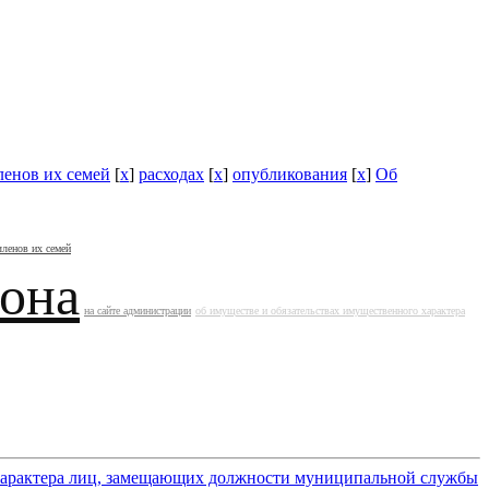
ленов их семей
[
x
]
расходах
[
x
]
опубликования
[
x
]
Об
членов их семей
йона
на сайте администрации
об имуществе и обязательствах имущественного характера
 характера лиц, замещающих должности муниципальной службы