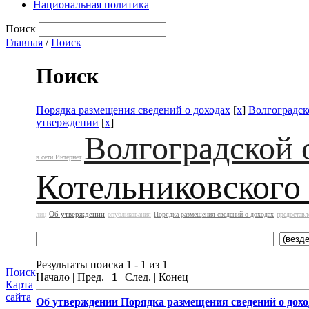
Национальная политика
Поиск
Главная
/
Поиск
Поиск
Порядка размещения сведений о доходах
[
x
]
Волгоградск
утверждении
[
x
]
Волгоградской 
в сети Интернет
Котельниковского
Об утверждении
лиц
опубликования
Порядка размещения сведений о доходах
предоставл
Результаты поиска 1 - 1 из 1
Поиск
Начало | Пред. |
1
| След. | Конец
Карта
сайта
Об утверждении
Порядка размещения сведений о дохо