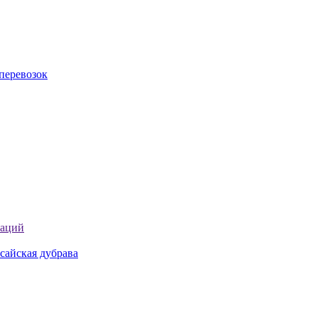
перевозок
таций
сайская дубрава