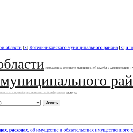
ой области
[
x
]
Котельниковского муниципального района
[
x
]
и ч
области
замещающих должности муниципальной службы в администрации
и 
 муниципального ра
ения этих сведений средствам массовой информации
расходах
дах
,
расходах
, об имуществе и обязательствах имущественного