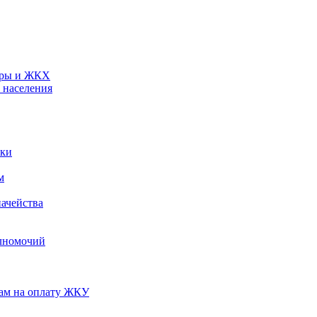
туры и ЖКХ
 населения
ики
м
ачейства
лномочий
нам на оплату ЖКУ