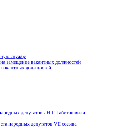
ьную службу
 на замещение вакантных должностей
е вакантных должностей
народных депутатов - Н.Г. Габиташвили
ета народных депутатов VII созыва