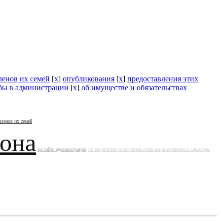
ленов их семей
[
x
]
опубликования
[
x
]
предоставления этих
бы в администрации
[
x
]
об имуществе и обязательствах
членов их семей
йона
на сайте администрации
об имуществе и обязательствах имущественного характера