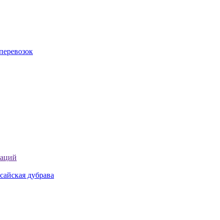
перевозок
таций
сайская дубрава