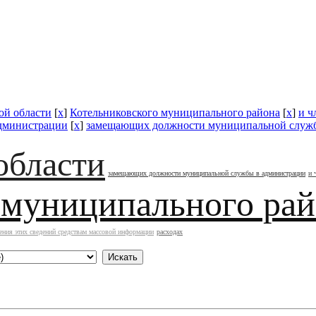
ой области
[
x
]
Котельниковского муниципального района
[
x
]
и ч
администрации
[
x
]
замещающих должности муниципальной служ
области
замещающих должности муниципальной службы в администрации
и 
 муниципального ра
ения этих сведений средствам массовой информации
расходах