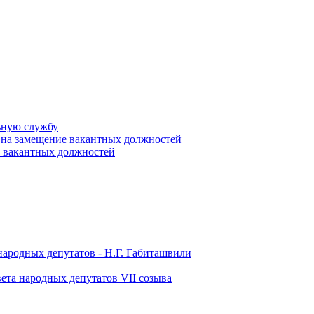
ьную службу
 на замещение вакантных должностей
е вакантных должностей
народных депутатов - Н.Г. Габиташвили
ета народных депутатов VII созыва