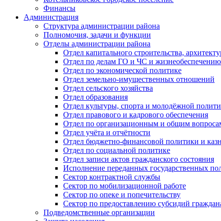
Финансы
Администрация
Структура администрации района
Полномочия, задачи и функции
Отделы администрации района
Отдел капитального строительства, архитек
Отдел по делам ГО и ЧС и жизнеобеспечению
Отдел по экономической политике
Отдел земельно-имущественных отношений
Отдел сельского хозяйства
Отдел образования
Отдел культуры, спорта и молодёжной полит
Отдел правового и кадрового обеспечения
Отдел по организационным и общим вопроса
Отдел учёта и отчётности
Отдел бюджетно-финансовой политики и казн
Отдел по социальной политике
Отдел записи актов гражданского состояния
Исполнение переданных государственных по
Сектор контрактной службы
Сектор по мобилизационной работе
Сектор по опеке и попечительству
Сектор по предоставлению субсидий гражда
Подведомственные организации