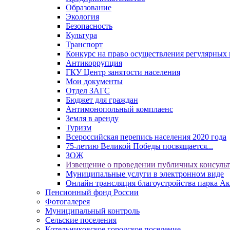
Образование
Экология
Безопасность
Культура
Транспорт
Конкурс на право осуществления регулярных 
Антикоррупция
ГКУ Центр занятости населения
Мои документы
Отдел ЗАГС
Бюджет для граждан
Антимонопольный комплаенс
Земля в аренду
Туризм
Всероссийская перепись населения 2020 года
75-летию Великой Победы посвящается...
ЗОЖ
Извещение о проведении публичных консуль
Муниципальные услуги в электронном виде
Онлайн трансляция благоустройства парка Ак
Пенсионный фонд России
Фотогалерея
Муниципальный контроль
Сельские поселения
Котельниковское городское поселение