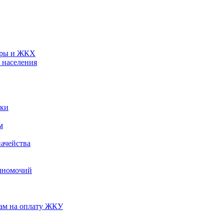
туры и ЖКХ
 населения
ики
м
ачейства
лномочий
нам на оплату ЖКУ