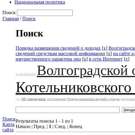
Национальная политика
Поиск
Главная
/
Поиск
Поиск
Порядка размещения сведений о доходах
[
x
]
Волгоградск
сведений средствам массовой информации
[
x
]
на сайте 
имущественного характера лиц
[
x
]
в сети Интернет
[
x
]
Волгоградской 
в сети Интернет
Котельниковского
Об утверждении
лиц
опубликования
Порядка размещения сведений о доходах
предоставл
Поиск
Результаты поиска 1 - 1 из 1
Карта
Начало | Пред. |
1
| След. | Конец
сайта