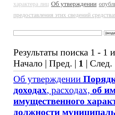
Об утверждении
характера лиц
опубл
предоставления этих сведений средств
Результаты поиска 1 - 1 и
Начало | Пред. |
1
| След.
Об утверждении
Порядк
доходах
, расходах,
об и
имущественного харак
должности муниципаль