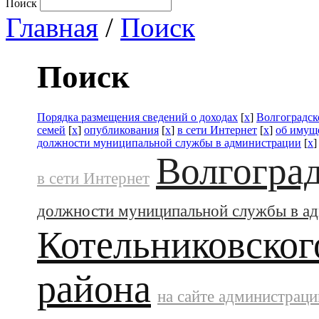
Поиск
Главная
/
Поиск
Поиск
Порядка размещения сведений о доходах
[
x
]
Волгоградск
семей
[
x
]
опубликования
[
x
]
в сети Интернет
[
x
]
об имуще
должности муниципальной службы в администрации
[
x
Волгоград
в сети Интернет
должности муниципальной службы в а
Котельниковског
района
на сайте администраци