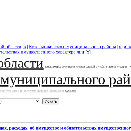
ой области
[
x
]
Котельниковского муниципального района
[
x
]
и ч
ательствах имущественного характера лиц
[
x
]
области
замещающих должности муниципальной службы в администрации
и 
 муниципального ра
ения этих сведений средствам массовой информации
расходах
дах
,
расходах
,
об имуществе и обязательствах имущественног