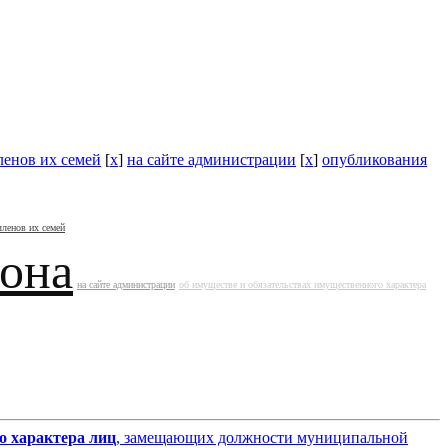
ленов их семей
[
x
]
на сайте администрации
[
x
]
опубликования
членов их семей
йона
на сайте администрации
об имуществе и обязательствах имущественного характера
о характера лиц
, замещающих должности муниципальной