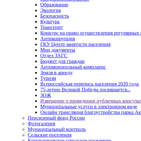
Образование
Экология
Безопасность
Культура
Транспорт
Конкурс на право осуществления регулярных 
Антикоррупция
ГКУ Центр занятости населения
Мои документы
Отдел ЗАГС
Бюджет для граждан
Антимонопольный комплаенс
Земля в аренду
Туризм
Всероссийская перепись населения 2020 года
75-летию Великой Победы посвящается...
ЗОЖ
Извещение о проведении публичных консуль
Муниципальные услуги в электронном виде
Онлайн трансляция благоустройства парка Ак
Пенсионный фонд России
Фотогалерея
Муниципальный контроль
Сельские поселения
Котельниковское городское поселение