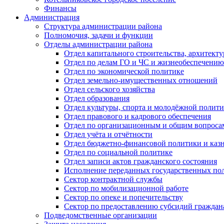
Финансы
Администрация
Структура администрации района
Полномочия, задачи и функции
Отделы администрации района
Отдел капитального строительства, архитек
Отдел по делам ГО и ЧС и жизнеобеспечению
Отдел по экономической политике
Отдел земельно-имущественных отношений
Отдел сельского хозяйства
Отдел образования
Отдел культуры, спорта и молодёжной полит
Отдел правового и кадрового обеспечения
Отдел по организационным и общим вопроса
Отдел учёта и отчётности
Отдел бюджетно-финансовой политики и казн
Отдел по социальной политике
Отдел записи актов гражданского состояния
Исполнение переданных государственных по
Сектор контрактной службы
Сектор по мобилизационной работе
Сектор по опеке и попечительству
Сектор по предоставлению субсидий гражда
Подведомственные организации