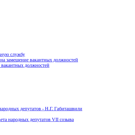
ьную службу
 на замещение вакантных должностей
е вакантных должностей
народных депутатов - Н.Г. Габиташвили
ета народных депутатов VII созыва