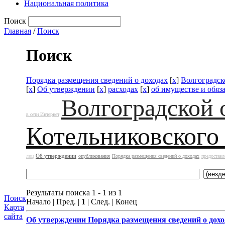
Национальная политика
Поиск
Главная
/
Поиск
Поиск
Порядка размещения сведений о доходах
[
x
]
Волгоградск
[
x
]
Об утверждении
[
x
]
расходах
[
x
]
об имуществе и обяз
Волгоградской 
в сети Интернет
Котельниковского
Об утверждении
лиц
опубликования
Порядка размещения сведений о доходах
предоставл
Результаты поиска 1 - 1 из 1
Поиск
Начало | Пред. |
1
| След. | Конец
Карта
сайта
Об утверждении
Порядка размещения сведений о дохо