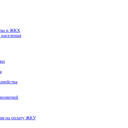
туры и ЖКХ
 населения
ики
м
ачейства
лномочий
нам на оплату ЖКУ