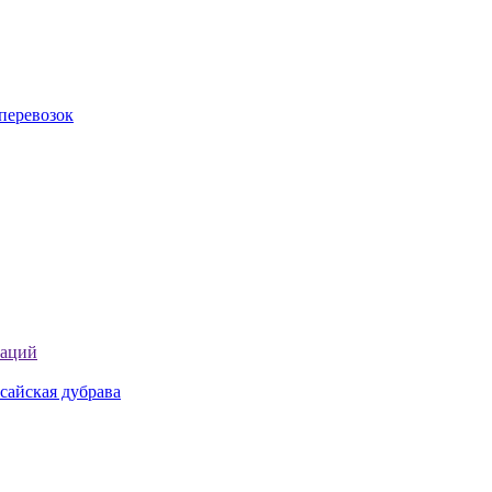
перевозок
таций
сайская дубрава